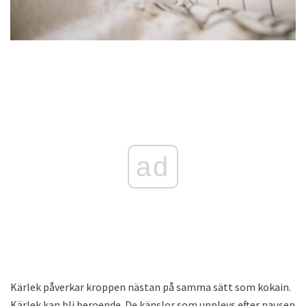
ad
Kärlek påverkar kroppen nästan på samma sätt som kokain.
Kärlek kan bli beroende. De känslor som upplevs efter pausen