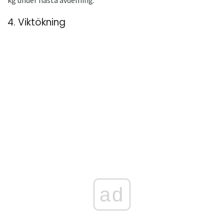
kg under nästa avdelning.
4. Viktökning
ad