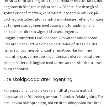
De rätta förutsättningarna för att hålla är relativt lätta, det
är garantin för djurens hälsa och liv. För att låta dem gå på
golvet eller på mattan, kontrollera inte temperaturen på
vattnet och luften, glöm gradvis minskningen eller ökningen
av temperaturregimen med säsongens förändring - allt
detta är den direkta vägen till utvecklingen av
lunginflammation i sköldpaddan. Om vattensköldpaddan
inte äter, och i vattnet omedelbart faller på dess sida, det
här är symptomen på lunginflammation. Här kommer
insprutningar, värme upp under lampan, öka temperaturen
på innehållet och ångbad med varmt vatten. Allt detta utses
av en specialist.
Lite sköldpadda äter ingenting
För unga djur är de typiska skälen till att vägra mat att
anpassas efter förändring av kvarhållanden, felaktig vård. För
att undvika hälsoproblem, när en liten sköldpadda inte äter,