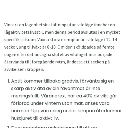
Vinter i en lägenhetsinställning utan viloläge innebär en
lågaktivitetslivsstil, men denna period avslutas i en mycket
specifik tidsram. Vuxna stora exemplar är i viloläge i 12-14
veckor, ung tillväxt är 8-10. Om den sköldpadda på femte
dagen efter det antagna slutet av viloläget inte började
återvända till föregående rytm, är detta ett tecken på
avvikelser i kroppen.
Aptit kommer tillbaka gradvis, förvänta sig en
skarp aktiv äta av din favoritmat är inte
meningsfullt. Våranorexi, när ca 40% av vikt går
förlorad under vintern utan mat, anses vara
normen. Uppvärmning under lampan återlämnar
husdjuret till aktivt liv.
Den uppenbara anledningen till att en