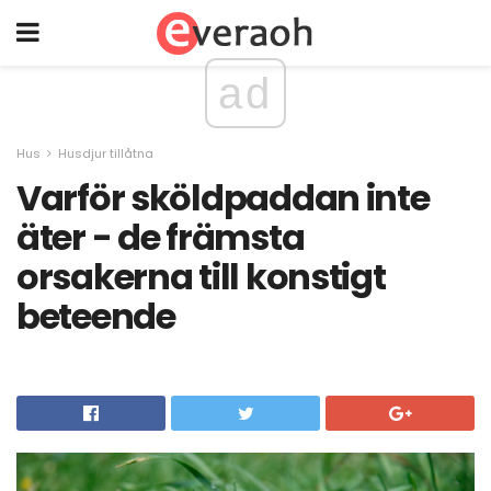
ad
Hus
Husdjur tillåtna
Varför sköldpaddan inte
äter - de främsta
orsakerna till konstigt
beteende