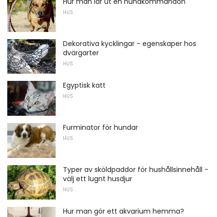
Hur man lär ut en hundkommandon
HUS
Dekorativa kycklingar - egenskaper hos
dvärgarter
HUS
Egyptisk katt
HUS
Furminator för hundar
HUS
Typer av sköldpaddor för hushållsinnehåll -
välj ett lugnt husdjur
HUS
Hur man gör ett akvarium hemma?