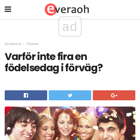
ad
Esoterica
Tecken
Varför inte fira en
födelsedag i förväg?