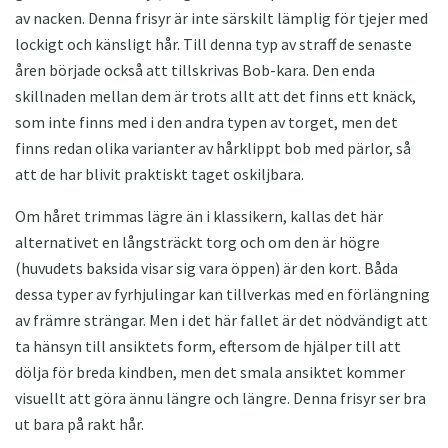
av nacken. Denna frisyr är inte särskilt lämplig för tjejer med
lockigt och känsligt hår. Till denna typ av straff de senaste
åren började också att tillskrivas Bob-kara. Den enda
skillnaden mellan dem är trots allt att det finns ett knäck,
som inte finns med i den andra typen av torget, men det
finns redan olika varianter av hårklippt bob med pärlor, så
att de har blivit praktiskt taget oskiljbara.
Om håret trimmas lägre än i klassikern, kallas det här
alternativet en långsträckt torg och om den är högre
(huvudets baksida visar sig vara öppen) är den kort. Båda
dessa typer av fyrhjulingar kan tillverkas med en förlängning
av främre strängar. Men i det här fallet är det nödvändigt att
ta hänsyn till ansiktets form, eftersom de hjälper till att
dölja för breda kindben, men det smala ansiktet kommer
visuellt att göra ännu längre och längre. Denna frisyr ser bra
ut bara på rakt hår.