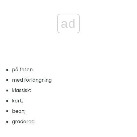
ad
på foten;
med förlängning
klassisk;
kort;
bean;
graderad.