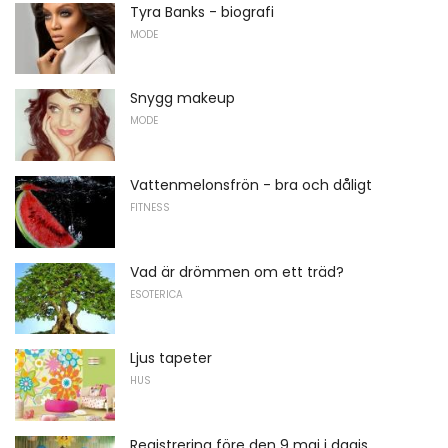
Tyra Banks - biografi
MODE
Snygg makeup
MODE
Vattenmelonsfrön - bra och dåligt
FITNESS
Vad är drömmen om ett träd?
ESOTERICA
Ljus tapeter
HUS
Registrering före den 9 maj i dagis