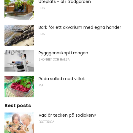
Uteplats - öl i trädgården
HUS
Bark för ett akvarium med egna händer
HUS
Rygggenoskopi i magen
SKÖNHET OCH HÄLSA
Röda sallad med vitlök
MAT
Best posts
Vad är tecken på zodiaken?
ESOTERICA