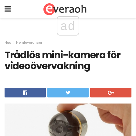
ad
Hus
Hemleveranser
Trådlös mini-kamera för
videoövervakning