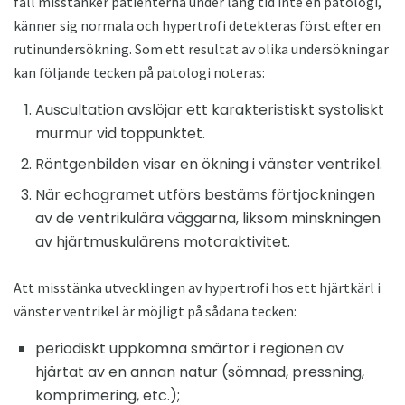
fall misstänker patienterna under lång tid inte en patologi,
känner sig normala och hypertrofi detekteras först efter en
rutinundersökning. Som ett resultat av olika undersökningar
kan följande tecken på patologi noteras:
Auscultation avslöjar ett karakteristiskt systoliskt
murmur vid toppunktet.
Röntgenbilden visar en ökning i vänster ventrikel.
När echogramet utförs bestäms förtjockningen
av de ventrikulära väggarna, liksom minskningen
av hjärtmuskulärens motoraktivitet.
Att misstänka utvecklingen av hypertrofi hos ett hjärtkärl i
vänster ventrikel är möjligt på sådana tecken:
periodiskt uppkomna smärtor i regionen av
hjärtat av en annan natur (sömnad, pressning,
komprimering, etc.);