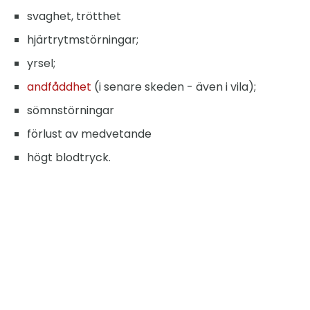
svaghet, trötthet
hjärtrytmstörningar;
yrsel;
andfåddhet
(i senare skeden - även i vila);
sömnstörningar
förlust av medvetande
högt blodtryck.