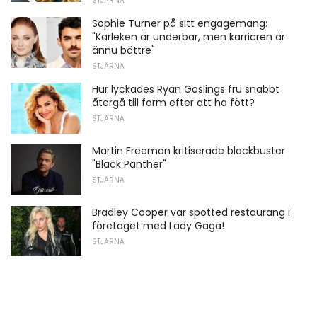
STJÄRNA
Sophie Turner på sitt engagemang:
"Kärleken är underbar, men karriären är
ännu bättre"
STJÄRNA
Hur lyckades Ryan Goslings fru snabbt
återgå till form efter att ha fött?
STJÄRNA
Martin Freeman kritiserade blockbuster
"Black Panther"
STJÄRNA
Bradley Cooper var spotted restaurang i
företaget med Lady Gaga!
STJÄRNA