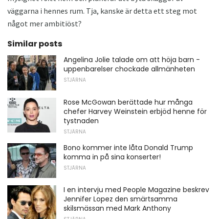
väggarna i hennes rum. Tja, kanske är detta ett steg mot
något mer ambitiöst?
Similar posts
Angelina Jolie talade om att höja barn -
uppenbarelser chockade allmänheten
STJÄRNA
Rose McGowan berättade hur många
chefer Harvey Weinstein erbjöd henne för
tystnaden
STJÄRNA
Bono kommer inte låta Donald Trump
komma in på sina konserter!
STJÄRNA
I en intervju med People Magazine beskrev
Jennifer Lopez den smärtsamma
skilsmässan med Mark Anthony