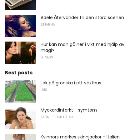
Adele återvänder till den stora scenen
STJÄRNA
Hur kan man gå ner i vikt med hjälp av
magi?
FITNESS
Best posts
Lök på grönska i ett växthus
HUS
Myokardinfarkt - symtom
SKÖNHET OCH HÄLSA
Kvinnors märkes skinnjackor - Italien