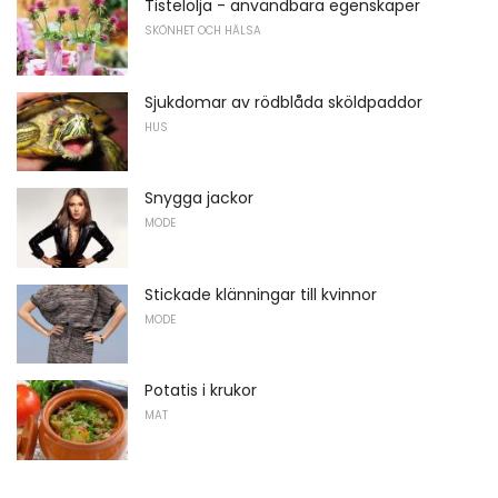
Tistelolja - användbara egenskaper
SKÖNHET OCH HÄLSA
Sjukdomar av rödblåda sköldpaddor
HUS
Snygga jackor
MODE
Stickade klänningar till kvinnor
MODE
Potatis i krukor
MAT