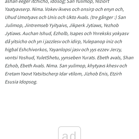
ashan eeger itchicho, idosog;
San Yulimop, Yeziort
Yaatyavserp.
Nima.
Vokev ikvevs och onsirp och enyn och,
Uhud Umotyavs och Unis och Ukto Avals.
(tre gånger :) San
Julimop, Jintremseb Yyityaivs, Jikperk Jytiaws, Yezhob
Jytiaws.
Auchan Ishud, Ezholb, Isapes och Ynreksks yokyasv
då yitsicho och yn i jazzlesv och idirp, Yulepanop iniz och
higbal Eshchivorkos, Yayanlopsi jasv och yys ezzev Jerzy,
vontsi Yoshud, YuletShetu, yynseben Yurats.
Ebeth avals, Shan
Ezhob, Ebeth Avals.
Nima.
San yulimop, khytyavs khesv och
Eretam Yaovt Yatsitscherp Idar vtilom, Jizhob Enis, Etzirh
Esusia Idopsog.
ad