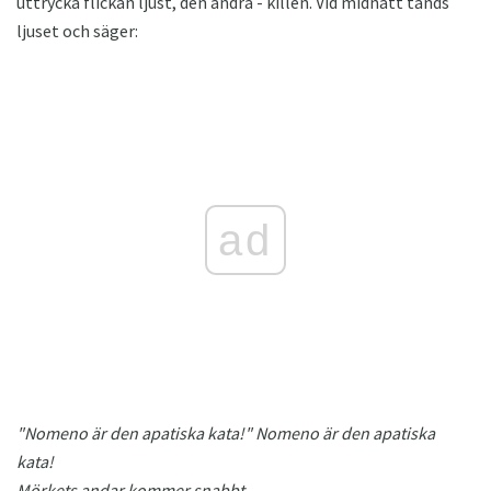
uttrycka flickan ljust, den andra - killen. Vid midnatt tänds
ljuset och säger:
ad
"Nomeno är den apatiska kata!"
Nomeno är den apatiska
kata!
Mörkets andar kommer snabbt,