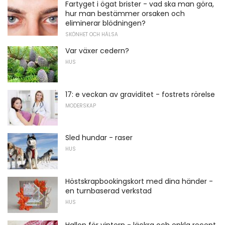
Fartyget i ögat brister - vad ska man göra,
hur man bestämmer orsaken och
eliminerar blödningen?
SKÖNHET OCH HÄLSA
Var växer cedern?
HUS
17: e veckan av graviditet - fostrets rörelse
MODERSKAP
Sled hundar - raser
HUS
Höstskrapbookingskort med dina händer -
en turnbaserad verkstad
HUS
Hallon för vintern - läckra och enkla recept