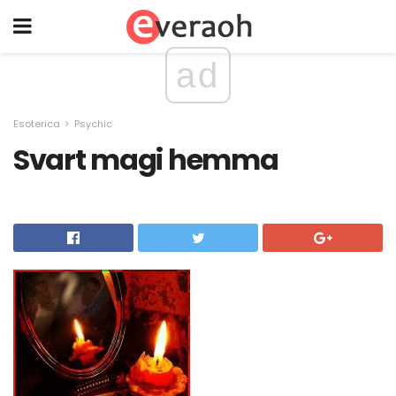
ad
Esoterica
Psychic
Svart magi hemma