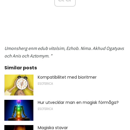
Umonsherg enm edub vitolsim, Ezhob.
Nima.
Akhud Ogatyavs
och Anis och Aztomym. "
Similar posts
Kompatibilitet med bioritmer
ESOTERICA
Hur utvecklar man en magisk förmåga?
ESOTERICA
Magiska stavar