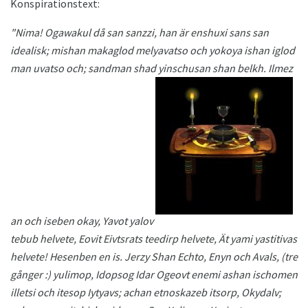
Konspirationstext:
"Nima!
Ogawakul då san sanzzi, han är enshuxi sans san
idealisk;
mishan makaglod melyavatso och yokoya ishan iglod
man uvatso och;
sandman shad yinschusan shan belkh.
Ilmez
an och iseben okay, Yavot yalov
tebub helvete, Eovit Eivtsrats teedirp helvete, Ät yami yastitivas
helvete!
Hesenben en is.
Jerzy Shan Echto, Enyn och Avals, (tre
gånger :) yulimop, Idopsog Idar Ogeovt enemi ashan ischomen
illetsi och itesop Iytyavs;
achan etnoskazeb itsorp, Okydalv;