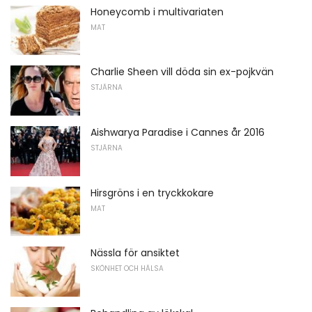
Honeycomb i multivariaten
MAT
Charlie Sheen vill döda sin ex-pojkvän
STJÄRNA
Aishwarya Paradise i Cannes år 2016
STJÄRNA
Hirsgröns i en tryckkokare
MAT
Nässla för ansiktet
SKÖNHET OCH HÄLSA