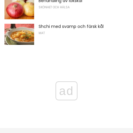
Behandling av lökskal
SKÖNHET OCH HÄLSA
Shchi med svamp och färsk kål
MAT
ad