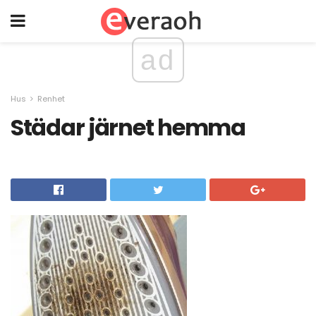
ad
Hus
Renhet
Städar järnet hemma