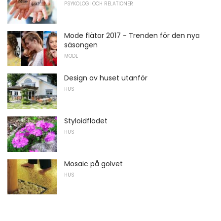
PSYKOLOGI OCH RELATIONER
Mode flätor 2017 - Trenden för den nya
säsongen
MODE
Design av huset utanför
HUS
Styloidflödet
HUS
Mosaic på golvet
HUS