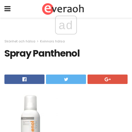
ad
Skönhet och hälsa
Kvinnors hälsa
Spray Panthenol