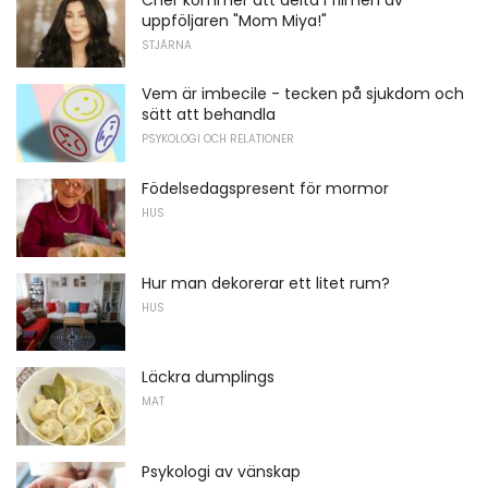
uppföljaren "Mom Miya!"
STJÄRNA
Vem är imbecile - tecken på sjukdom och
sätt att behandla
PSYKOLOGI OCH RELATIONER
Födelsedagspresent för mormor
HUS
Hur man dekorerar ett litet rum?
HUS
Läckra dumplings
MAT
Psykologi av vänskap