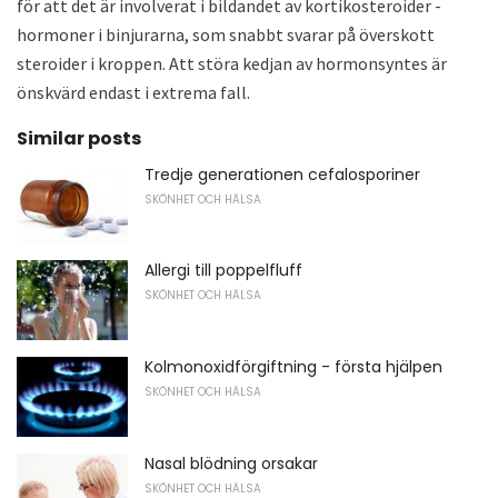
för att det är involverat i bildandet av kortikosteroider -
hormoner i binjurarna, som snabbt svarar på överskott
steroider i kroppen. Att störa kedjan av hormonsyntes är
önskvärd endast i extrema fall.
Similar posts
Tredje generationen cefalosporiner
SKÖNHET OCH HÄLSA
Allergi till poppelfluff
SKÖNHET OCH HÄLSA
Kolmonoxidförgiftning - första hjälpen
SKÖNHET OCH HÄLSA
Nasal blödning orsakar
SKÖNHET OCH HÄLSA