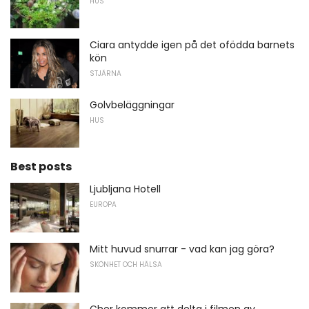
HUS
Ciara antydde igen på det ofödda barnets
kön
STJÄRNA
Golvbeläggningar
HUS
Best posts
Ljubljana Hotell
EUROPA
Mitt huvud snurrar - vad kan jag göra?
SKÖNHET OCH HÄLSA
Cher kommer att delta i filmen av