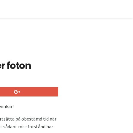
r foton
 vinkar!
fortsätta på obestämd tid när
ett sådant missförstånd har