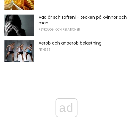
Vad är schizofreni - tecken på kvinnor och
män
PSYKOLOGI OCH RELATIONER
Aerob och anaerob belastning
FITNESS
ad