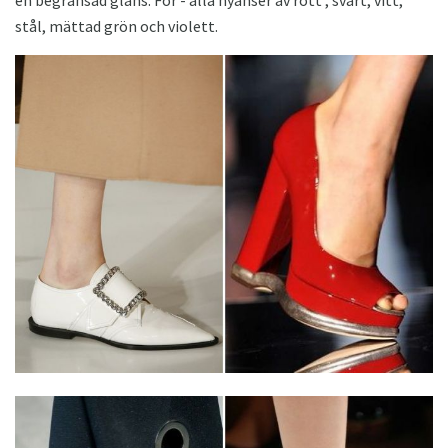
en begränsad glans. För - alla nyanser av rött , svart, vitt,
stål, mättad grön och violett.