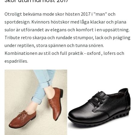
Skor utan häl höst 2017
Otroligt bekväma mode skor hösten 2017 i "man" och
sportdesign. Kvinnors höstskor med låga klackar och plana
sulor är utförandet av elegans och komfort i en uppsättning.
Tribute retro skarpa och rundade strumpor, lack och prägling
under reptilen, stora spännen och tunna snören.
Kombinationen av stil och full praktik - oxford , lofers och
espadrilles.