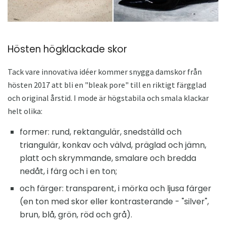
Hösten högklackade skor
Tack vare innovativa idéer kommer snygga damskor från
hösten 2017 att bli en "bleak pore" till en riktigt färgglad
och original årstid. I mode är högstabila och smala klackar
helt olika:
former: rund, rektangulär, snedställd och
triangulär, konkav och välvd, präglad och jämn,
platt och skrymmande, smalare och bredda
nedåt, i färg och i en ton;
och färger: transparent, i mörka och ljusa färger
(en ton med skor eller kontrasterande - "silver",
brun, blå, grön, röd och grå).