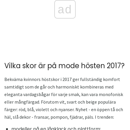
ad
Vilka skor är på mode hösten 2017?
Bekväma kvinnors höstskor i 2017 ger fullständig komfort
samtidigt som de går och harmoniskt kombineras med
eleganta vardagsbågar för varje smak, kan vara monofonisk
eller mångfärgad. Förutom vit, svart och beige populära
färger: röd, blå, violett och nyanser. Nyhet - en öppen tå och
häl, slå dekor - fransar, pompon, fjädrar, päls. I trenden:
modeller på en lågklack och plattform;