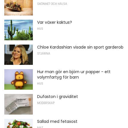
SKÖNHET OCH HÄLSA
Var växer kaktus?
HUS
Chloe Kardashian visade sin sport garderob
STJÄRNA
Hur man gör en björn ur papper - ett
volymfartyg för barn
HUS
Dufaston i graviditet
MODERSKAP
Sallad med fetaxost
MAT