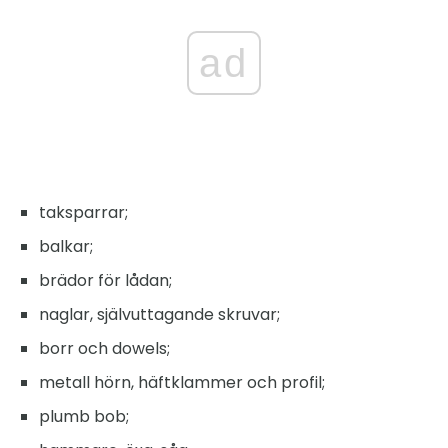
ad
taksparrar;
balkar;
brädor för lådan;
naglar, självuttagande skruvar;
borr och dowels;
metall hörn, häftklammer och profil;
plumb bob;