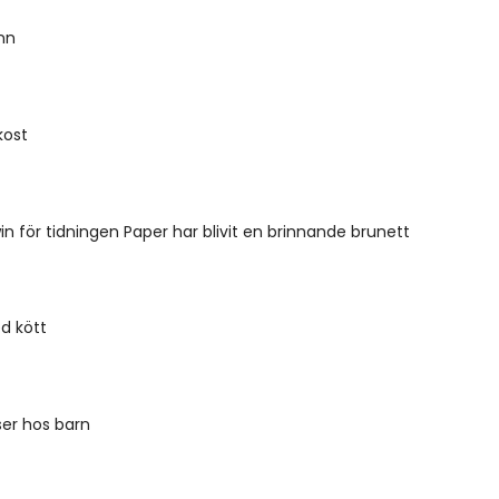
inn
ukost
in för tidningen Paper har blivit en brinnande brunett
d kött
er hos barn