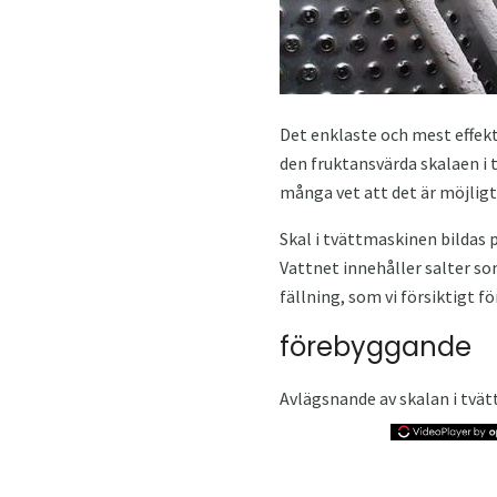
Det enklaste och mest effekt
den fruktansvärda skalaen i 
många vet att det är möjlig
Skal i tvättmaskinen bildas 
Vattnet innehåller salter s
fällning, som vi försiktigt f
förebyggande
Avlägsnande av skalan i tvä