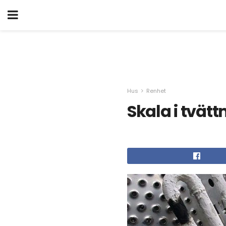
Hus
Renhet
Skala i tvät