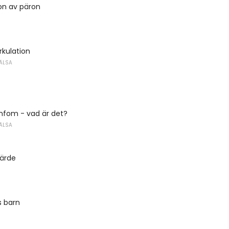
on av päron
rkulation
ÄLSA
mfom - vad är det?
ÄLSA
värde
 barn