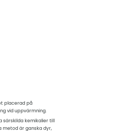
et placerad på
ning vid uppvärmning.
särskilda kemikalier till
na metod är ganska dyr,