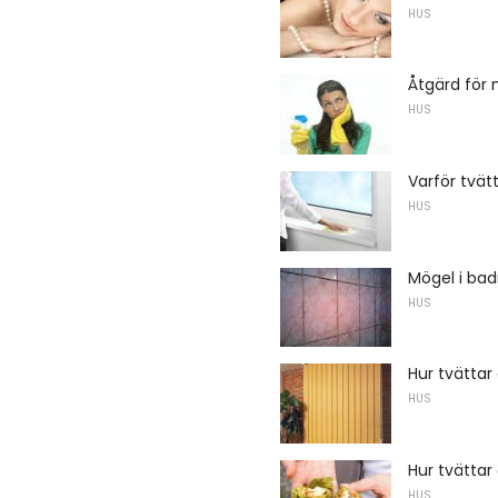
HUS
Åtgärd för 
HUS
Varför tvät
HUS
Mögel i ba
HUS
Hur tvättar
HUS
Hur tvätta
HUS