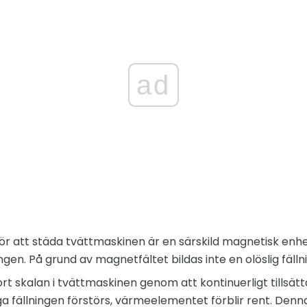
ad
ör att städa tvättmaskinen är en särskild magnetisk enh
gen. På grund av magnetfältet bildas inte en olöslig fäll
rt skalan i tvättmaskinen genom att kontinuerligt tillsätta 
iga fällningen förstörs, värmeelementet förblir rent. Den