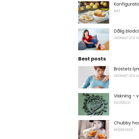
Konfigurati
MAT
Dålig blodci
SKÖNHET OCH H
Best posts
Bröstets ly
SKÖNHET OCH H
Viskning - 
ESOTERICA
Chubby hos
MODERSKAP