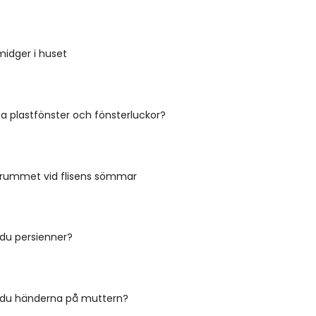
midger i huset
ta plastfönster och fönsterluckor?
drummet vid flisens sömmar
 du persienner?
r du händerna på muttern?