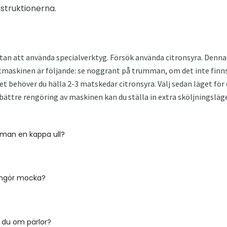
nstruktionerna.
tan att använda specialverktyg. Försök använda citronsyra. Denna
ttmaskinen är följande: se noggrant på trumman, om det inte finns
et behöver du hälla 2-3 matskedar citronsyra. Välj sedan läget för d
 bättre rengöring av maskinen kan du ställa in extra sköljningsläg
 man en kappa ull?
engör mocka?
 du om pärlor?