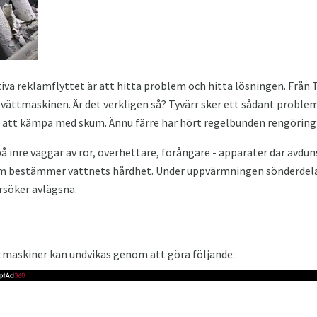
iva reklamflyttet är att hitta problem och hitta lösningen. Från
tvättmaskinen. Är det verkligen så? Tyvärr sker ett sådant problem
t att kämpa med skum. Ännu färre har hört regelbunden rengöring
på inre väggar av rör, överhettare, förångare - apparater där avdun
om bestämmer vattnets hårdhet. Under uppvärmningen sönderdelas
örsöker avlägsna.
ttmaskiner kan undvikas genom att göra följande: