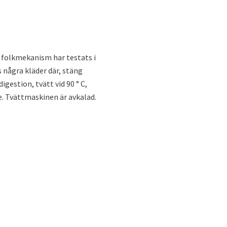
 folkmekanism har testats i
 några kläder där, stäng
igestion, tvätt vid 90 ° C,
e. Tvättmaskinen är avkalad.