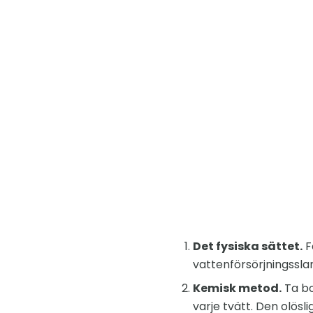
Det fysiska sättet.
F
vattenförsörjningsslan
Kemisk metod.
Ta bo
varje tvätt. Den olösl