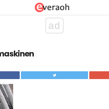
ad
tmaskinen