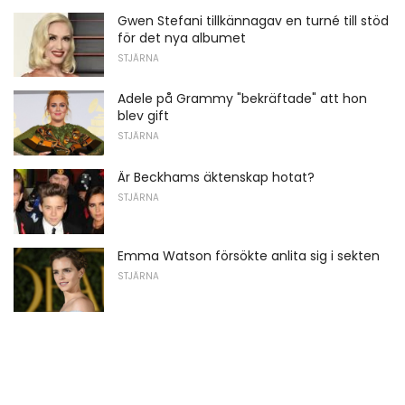
Gwen Stefani tillkännagav en turné till stöd
för det nya albumet
STJÄRNA
Adele på Grammy "bekräftade" att hon
blev gift
STJÄRNA
Är Beckhams äktenskap hotat?
STJÄRNA
Emma Watson försökte anlita sig i sekten
STJÄRNA