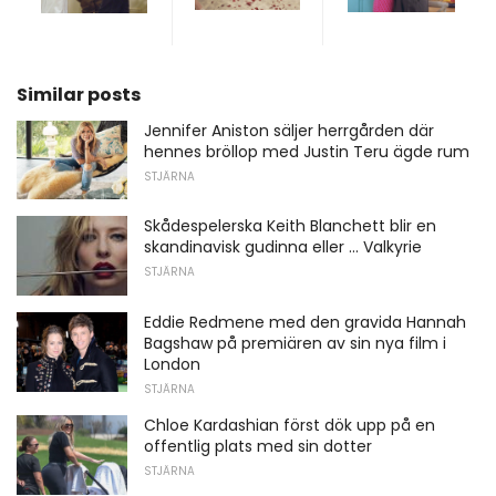
Similar posts
Jennifer Aniston säljer herrgården där
hennes bröllop med Justin Teru ägde rum
STJÄRNA
Skådespelerska Keith Blanchett blir en
skandinavisk gudinna eller ... Valkyrie
STJÄRNA
Eddie Redmene med den gravida Hannah
Bagshaw på premiären av sin nya film i
London
STJÄRNA
Chloe Kardashian först dök upp på en
offentlig plats med sin dotter
STJÄRNA