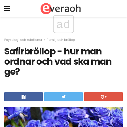
ad
Psykologi och relationer
Familj och bröllop
Safirbröllop - hur man
ordnar och vad ska man
ge?