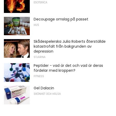
ESOTERICA
Decoupage omslag på passet
HUS
Skådespelerska Julia Roberts återställde
katastrofalt från bakgrunden av
depression
STJÄRNA
Peptider - vad är det och vad är deras
fördelar med kroppen?
FITNESS
Gel Dalacin
SKÖNHET OCH HÄLSA