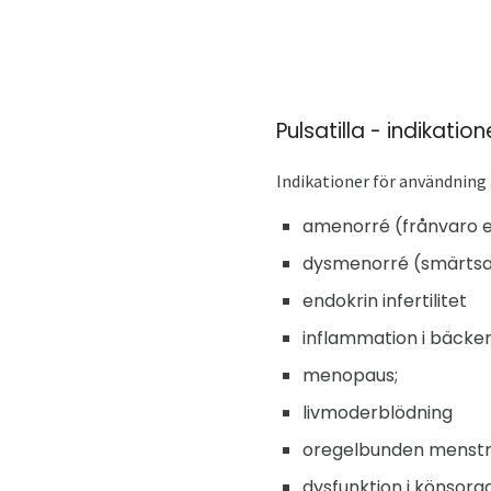
Pulsatilla - indikati
Indikationer för användning 
amenorré (frånvaro el
dysmenorré (smärtsa
endokrin infertilitet
inflammation i bäcke
menopaus;
livmoderblödning
oregelbunden menstr
dysfunktion i könsorg