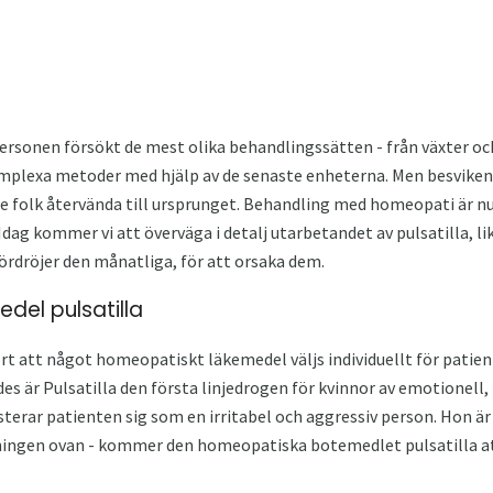
ersonen försökt de mest olika behandlingssätten - från växter oc
plexa metoder med hjälp av de senaste enheterna. Men besviken
e folk återvända till ursprunget. Behandling med homeopati är nu
Idag kommer vi att överväga i detalj utarbetandet av pulsatilla, li
rdröjer den månatliga, för att orsaka dem.
el pulsatilla
rt att något homeopatiskt läkemedel väljs individuellt för patie
es är Pulsatilla den första linjedrogen för kvinnor av emotionell, i
terar patienten sig som en irritabel och aggressiv person. Hon ä
vningen ovan - kommer den homeopatiska botemedlet pulsatilla att