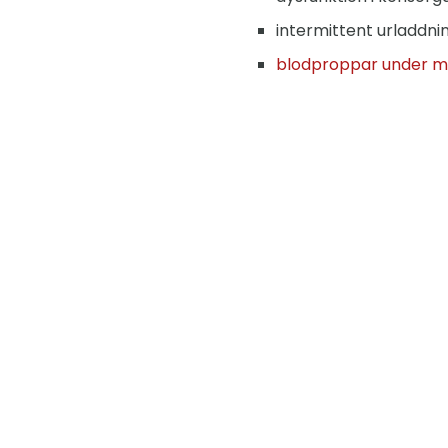
intermittent urladdnin
blodproppar under m