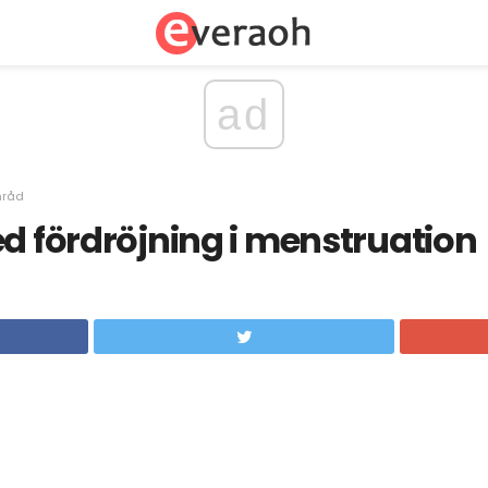
ad
mråd
ed fördröjning i menstruation