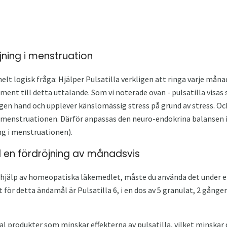
jning i menstruation
elt logisk fråga: Hjälper Pulsatilla verkligen att ringa varje månad
gument till detta uttalande. Som vi noterade ovan - pulsatilla visas 
gen hand och upplever känslomässig stress på grund av stress. Och
 i menstruationen. Därför anpassas den neuro-endokrina balansen 
ng i menstruationen).
id en fördröjning av månadsvis
d hjälp av homeopatiska läkemedlet, måste du använda det under e
ör detta ändamål är Pulsatilla 6, i en dos av 5 granulat, 2 gån
al produkter som minskar effekterna av pulsatilla, vilket minskar 