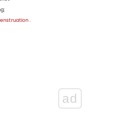
g;
enstruation
.
ad