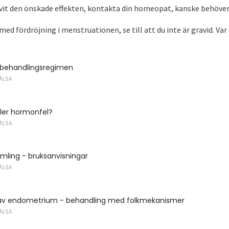
givit den önskade effekten, kontakta din homeopat, kanske behöver
med fördröjning i menstruationen, se till att du inte är gravid. Var 
behandlingsregimen
ÄLSA
ller hormonfel?
ÄLSA
amling - bruksanvisningar
ÄLSA
 av endometrium - behandling med folkmekanismer
ÄLSA