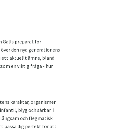
h Galls preparat för
 över den nya generationens
 ett aktuellt ämne, bland
ksom en viktig fråga - hur
ntens karaktär, organismer
nfantil, blyg och sårbar. I
r långsam och flegmatisk.
 passa dig perfekt för att