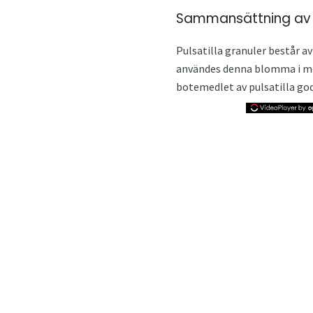
Sammansättning av 
Pulsatilla granuler består a
användes denna blomma i med
botemedlet av pulsatilla go