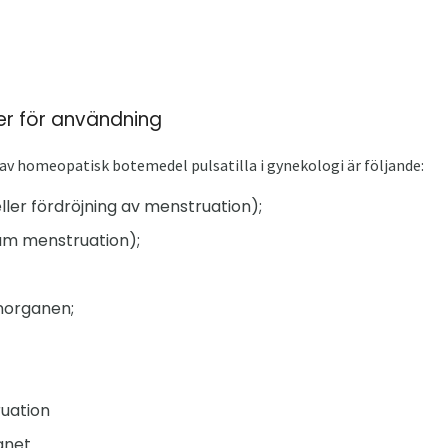
oner för användning
av homeopatisk botemedel pulsatilla i gynekologi är följande:
ler fördröjning av menstruation);
m menstruation);
norganen;
uation
anet