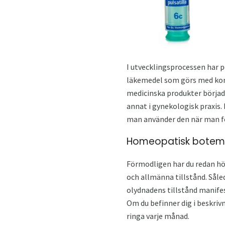
I utvecklingsprocessen har p
läkemedel som görs med kom
medicinska produkter börjad
annat i gynekologisk praxis. 
man använder den när man fö
Homeopatisk botemed
Förmodligen har du redan hö
och allmänna tillstånd. Såled
olydnadens tillstånd manifes
Om du befinner dig i beskri
ringa varje månad.