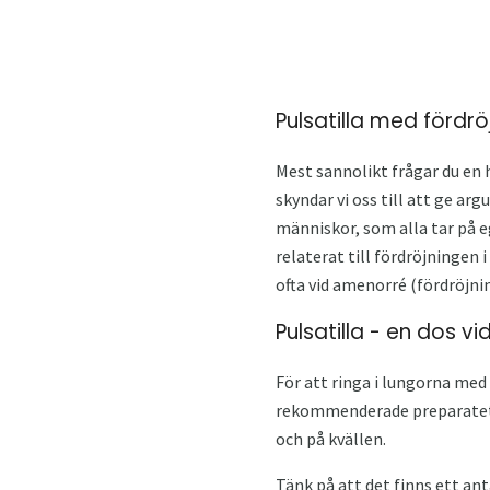
Pulsatilla med fördrö
Mest sannolikt frågar du en h
skyndar vi oss till att ge ar
människor, som alla tar på e
relaterat till fördröjningen
ofta vid amenorré (fördröjni
Pulsatilla - en dos v
För att ringa i lungorna me
rekommenderade preparatet f
och på kvällen.
Tänk på att det finns ett ant