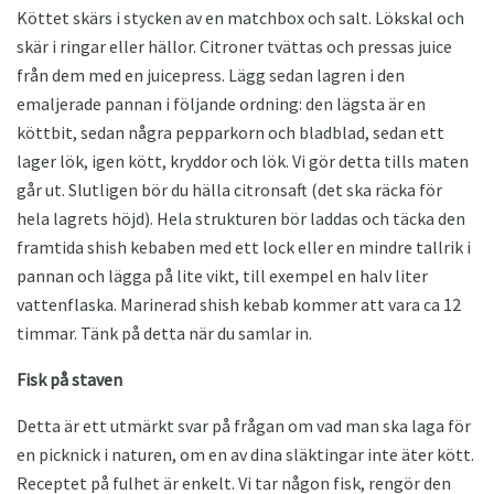
Köttet skärs i stycken av en matchbox och salt. Lökskal och
skär i ringar eller hällor. Citroner tvättas och pressas juice
från dem med en juicepress. Lägg sedan lagren i den
emaljerade pannan i följande ordning: den lägsta är en
köttbit, sedan några pepparkorn och bladblad, sedan ett
lager lök, igen kött, kryddor och lök. Vi gör detta tills maten
går ut. Slutligen bör du hälla citronsaft (det ska räcka för
hela lagrets höjd). Hela strukturen bör laddas och täcka den
framtida shish kebaben med ett lock eller en mindre tallrik i
pannan och lägga på lite vikt, till exempel en halv liter
vattenflaska. Marinerad shish kebab kommer att vara ca 12
timmar. Tänk på detta när du samlar in.
Fisk på staven
Detta är ett utmärkt svar på frågan om vad man ska laga för
en picknick i naturen, om en av dina släktingar inte äter kött.
Receptet på fulhet är enkelt. Vi tar någon fisk, rengör den