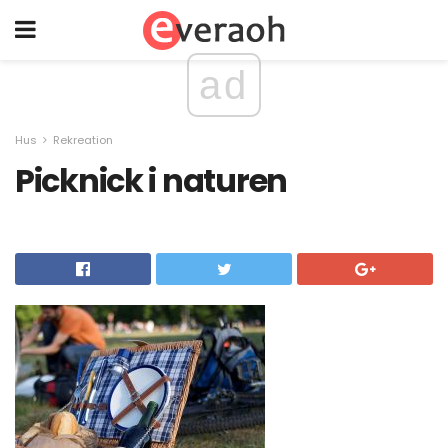
ad
Hus
Rekreation
Picknick i naturen