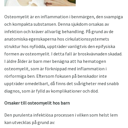
Osteomyelit är en inflammation i benmärgen, den svampiga
och kompakta substansen. Denna sjukdom orsakas av
infektion och kräver allvarlig behandling. På grund av de
anatomiska egenskaperna hos cirkulationssystemets
struktur hos nyfödda, uppträder vanligtvis den epifysiska
formen av osteomyelit. I detta fall är broskvävnaden skadad.
I äldre ålder är barn mer benägna att ha hematogen
osteomyelit, som är förknippad med inflammation i
rörformiga ben. Eftersom fokusen på benskador inte
uppträder omedelbart, då finns det svårigheter med snabb
diagnos, som är fylld av komplikationer och död.
Orsaker till osteomyelit hos barn
Den purulenta infektiösa processen i vilken som helst lem
kan utvecklas på grund av: