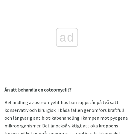
ad
Än att behandla en osteomyelit?
Behandling av osteomyelit hos barn uppstår på två sätt:
konservativ och kirurgisk. I båda fallen genomförs kraftfull
och långvarig antibiotikabehandling i kampen mot pyogena
mikroorganismer. Det är också viktigt att öka kroppens
försvar, vilket uppnås genom att ta antivirala läkemedel,