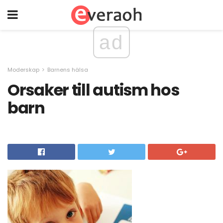
ad
Moderskap
Barnens hälsa
Orsaker till autism hos
barn