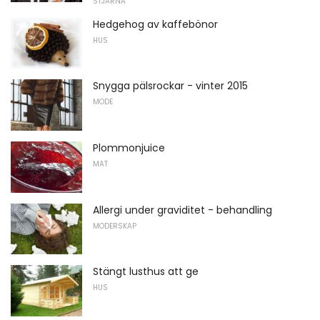
STJÄRNA
Hedgehog av kaffebönor
HUS
Snygga pälsrockar - vinter 2015
MODE
Plommonjuice
MAT
Allergi under graviditet - behandling
MODERSKAP
Stängt lusthus att ge
HUS