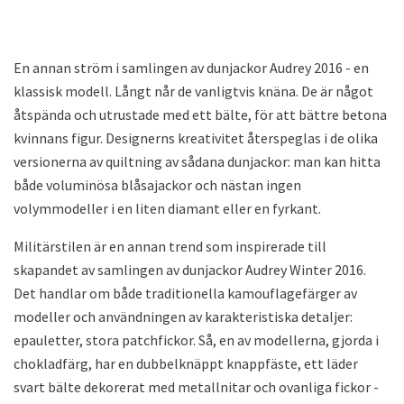
En annan ström i samlingen av dunjackor Audrey 2016 - en
klassisk modell. Långt når de vanligtvis knäna. De är något
åtspända och utrustade med ett bälte, för att bättre betona
kvinnans figur. Designerns kreativitet återspeglas i de olika
versionerna av quiltning av sådana dunjackor: man kan hitta
både voluminösa blåsajackor och nästan ingen
volymmodeller i en liten diamant eller en fyrkant.
Militärstilen är en annan trend som inspirerade till
skapandet av samlingen av dunjackor Audrey Winter 2016.
Det handlar om både traditionella kamouflagefärger av
modeller och användningen av karakteristiska detaljer:
epauletter, stora patchfickor. Så, en av modellerna, gjorda i
chokladfärg, har en dubbelknäppt knappfäste, ett läder
svart bälte dekorerat med metallnitar och ovanliga fickor -