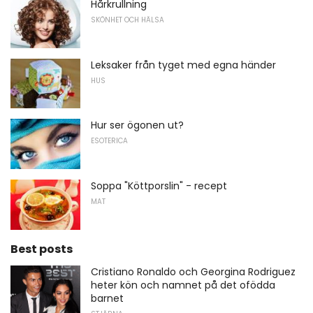
Hårkrullning
SKÖNHET OCH HÄLSA
Leksaker från tyget med egna händer
HUS
Hur ser ögonen ut?
ESOTERICA
Soppa "Köttporslin" - recept
MAT
Best posts
Cristiano Ronaldo och Georgina Rodriguez
heter kön och namnet på det ofödda
barnet