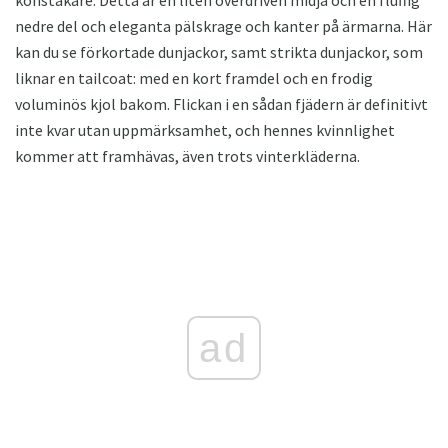
konståkare. Detta är en liten överdriven midja och en fluffig
nedre del och eleganta pälskrage och kanter på ärmarna. Här
kan du se förkortade dunjackor, samt strikta dunjackor, som
liknar en tailcoat: med en kort framdel och en frodig
voluminös kjol bakom. Flickan i en sådan fjädern är definitivt
inte kvar utan uppmärksamhet, och hennes kvinnlighet
kommer att framhävas, även trots vinterkläderna.
ad