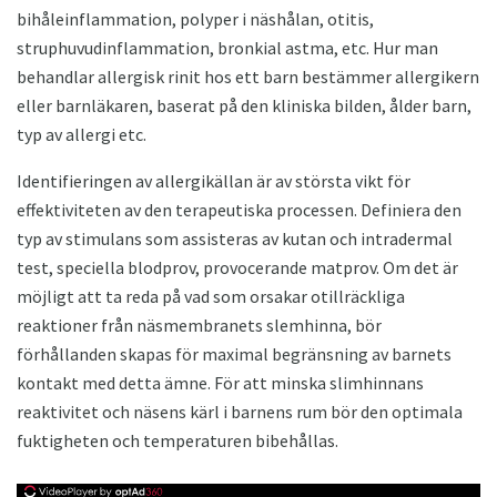
bihåleinflammation, polyper i näshålan, otitis,
struphuvudinflammation, bronkial astma, etc. Hur man
behandlar allergisk rinit hos ett barn bestämmer allergikern
eller barnläkaren, baserat på den kliniska bilden, ålder barn,
typ av allergi etc.
Identifieringen av allergikällan är av största vikt för
effektiviteten av den terapeutiska processen. Definiera den
typ av stimulans som assisteras av kutan och intradermal
test, speciella blodprov, provocerande matprov. Om det är
möjligt att ta reda på vad som orsakar otillräckliga
reaktioner från näsmembranets slemhinna, bör
förhållanden skapas för maximal begränsning av barnets
kontakt med detta ämne. För att minska slimhinnans
reaktivitet och näsens kärl i barnens rum bör den optimala
fuktigheten och temperaturen bibehållas.