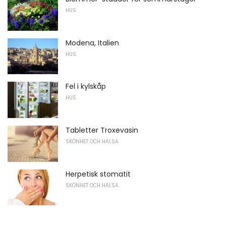
HUS
Modena, Italien
HUS
Fel i kylskåp
HUS
Tabletter Troxevasin
SKÖNHET OCH HÄLSA
Herpetisk stomatit
SKÖNHET OCH HÄLSA