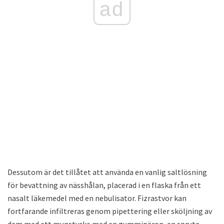
ad
Dessutom är det tillåtet att använda en vanlig saltlösning
för bevattning av nässhålan, placerad i en flaska från ett
nasalt läkemedel med en nebulisator. Fizrastvor kan
fortfarande infiltreras genom pipettering eller sköljning av
dem med ett munstycke med en gummipäron, en spruta