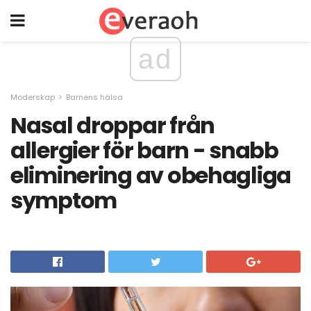
ad
Moderskap
Barnens hälsa
Nasal droppar från
allergier för barn - snabb
eliminering av obehagliga
symptom