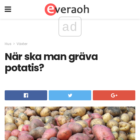
ad
Hus
Växter
När ska man gräva
potatis?