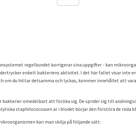
nsystemet regelbundet korrigerar sina uppgifter - kan mikroorga
rtrycker enkelt bakteriens aktivitet. I det här fallet visar inte e
ch om du hittar detsamma och lyckas, kommer innehållet att vara
bakterier omedelbart att föröka sig. De sprider sig till andningso
ytiska staphilococcusen är i blodet börjar den förstöra de röda 
ikroorganismen kan man skilja på följande sätt: