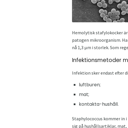
Hemolytisk stafylokocker är 
patogen mikroorganism. Han 
nå 1,3 μm i storlek. Som reg
Infektionsmetoder m
Infektion sker endast efter 
luftburen;
mat;
kontakta-hushåll.
Staphylococcus kommer in i l
sig på hushållsartiklar, mat,