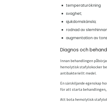
temperaturökning
svaghet;
sjukdomskänsla;
rodnad av slemhinna
augmentation av tonsi
Diagnos och behandl
Innan behandlingen påbörjas
hemolytisk stafylokocker bes
antibakteriellt medel.
En särskiljande egenskap hos
för att starta behandlingen,
Att bota hemolytisk stafylok