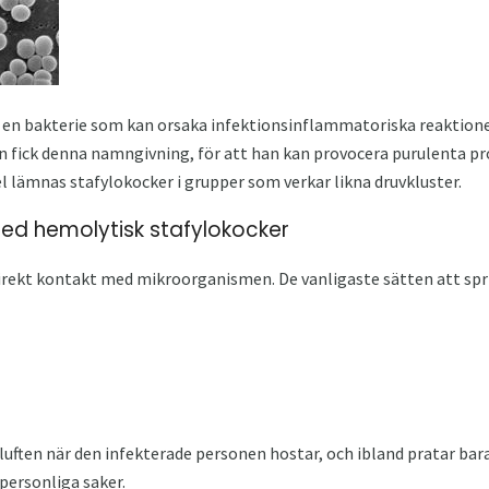
en bakterie som kan orsaka infektionsinflammatoriska reaktioner.
fick denna namngivning, för att han kan provocera purulenta proc
el lämnas stafylokocker i grupper som verkar likna druvkluster.
ed hemolytisk stafylokocker
direkt kontakt med mikroorganismen. De vanligaste sätten att spri
uften när den infekterade personen hostar, och ibland pratar bara
 personliga saker.