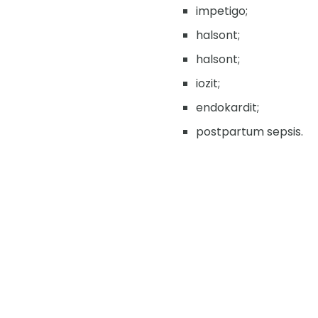
impetigo;
halsont;
halsont;
iozit;
endokardit;
postpartum sepsis.