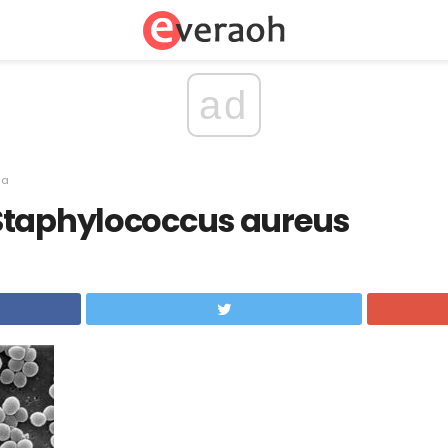
ad
sa
Staphylococcus aureus