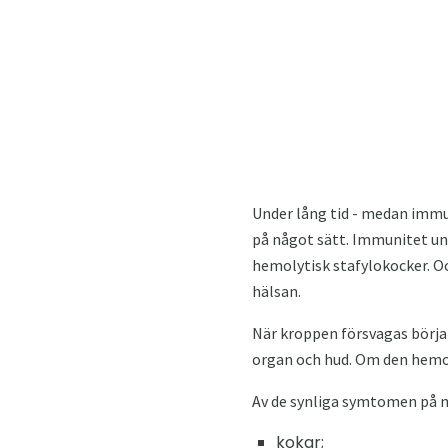
Under lång tid - medan immu
på något sätt. Immunitet unde
hemolytisk stafylokocker. O
hälsan.
När kroppen försvagas börjar 
organ och hud. Om den hemol
Av de synliga symtomen på m
kokar;