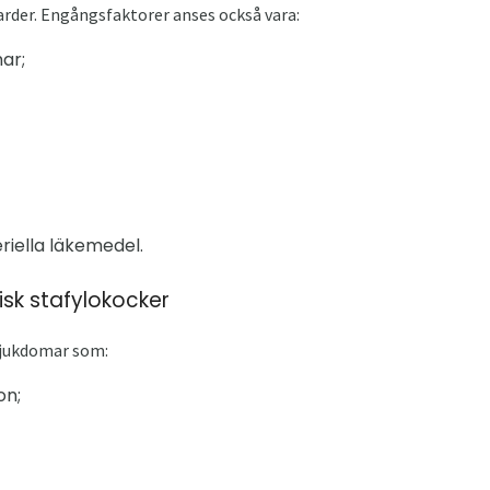
der. Engångsfaktorer anses också vara:
ar;
riella läkemedel.
sk stafylokocker
sjukdomar som:
on;