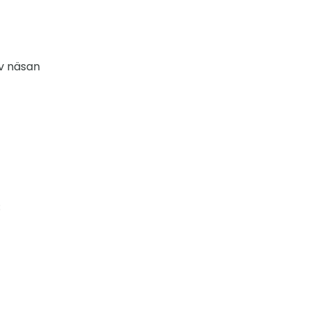
av näsan
;