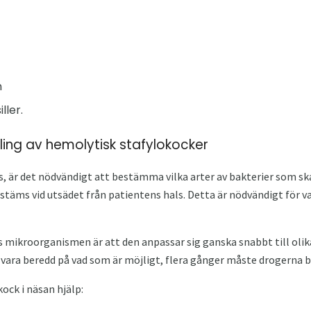
n
ller.
ing av hemolytisk stafylokocker
, är det nödvändigt att bestämma vilka arter av bakterier som s
täms vid utsädet från patientens hals. Detta är nödvändigt för va
 mikroorganismen är att den anpassar sig ganska snabbt till olik
 vara beredd på vad som är möjligt, flera gånger måste drogerna b
ock i näsan hjälp: