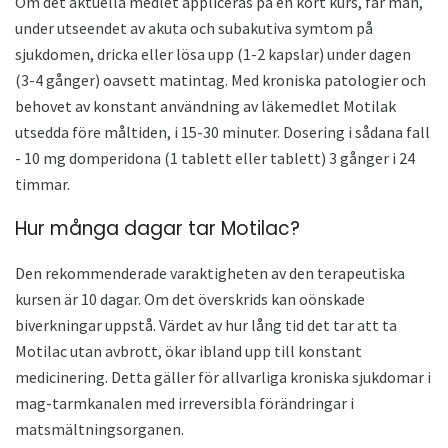
Om det aktuella medlet appliceras på en kort kurs, får man,
under utseendet av akuta och subakutiva symtom på
sjukdomen, dricka eller lösa upp (1-2 kapslar) under dagen
(3-4 gånger) oavsett matintag. Med kroniska patologier och
behovet av konstant användning av läkemedlet Motilak
utsedda före måltiden, i 15-30 minuter. Dosering i sådana fall
- 10 mg domperidona (1 tablett eller tablett) 3 gånger i 24
timmar.
Hur många dagar tar Motilac?
Den rekommenderade varaktigheten av den terapeutiska
kursen är 10 dagar. Om det överskrids kan oönskade
biverkningar uppstå. Värdet av hur lång tid det tar att ta
Motilac utan avbrott, ökar ibland upp till konstant
medicinering. Detta gäller för allvarliga kroniska sjukdomar i
mag-tarmkanalen med irreversibla förändringar i
matsmältningsorganen.