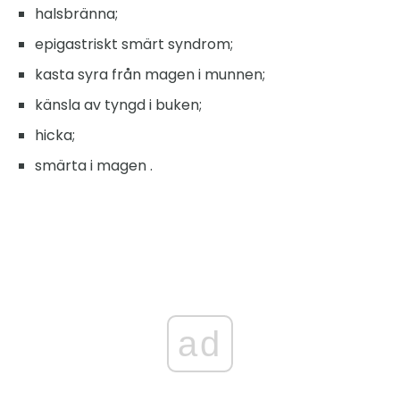
halsbränna;
epigastriskt smärt syndrom;
kasta syra från magen i munnen;
känsla av tyngd i buken;
hicka;
smärta i magen .
ad