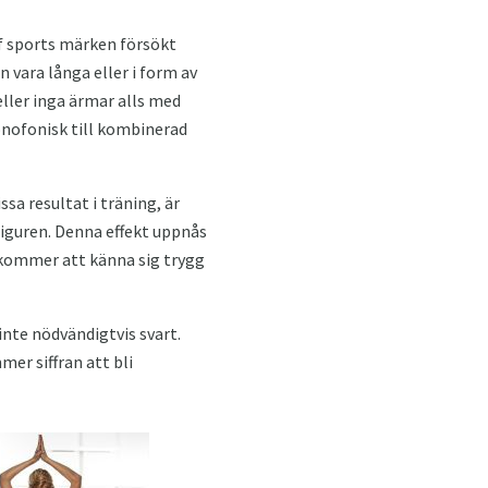
of sports märken försökt
 vara långa eller i form av
eller inga ärmar alls med
onofonisk till kombinerad
sa resultat i träning, är
figuren. Denna effekt uppnås
j kommer att känna sig trygg
 inte nödvändigtvis svart.
er siffran att bli