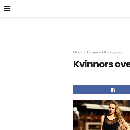
Mode
En guide till shopping
Kvinnors ove