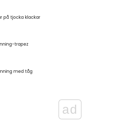
ar på tjocka klackar
nning-trapez
änning med tåg
ad