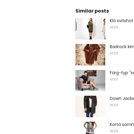
Similar posts
Klä svitshot
MODE
Badrock ki
MODE
Färg-typ "
MODE
Down Jacke
MODE
Korta somm
MODE