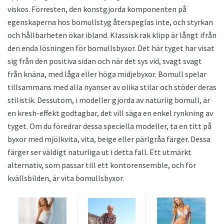
viskos. Förresten, den konstgjorda komponenten på
egenskaperna hos bomullstyg återspeglas inte, och styrkan
och hållbarheten ökar ibland. Klassisk rak klipp är långt ifrån
den enda lösningen för bomullsbyxor. Det här tyget har visat
sig från den positiva sidan och när det sys vid, svagt svagt
från knäna, med låga eller höga midjebyxor. Bomull spelar
tillsammans med alla nyanser av olika stilar och stöder deras
stilistik. Dessutom, i modeller gjorda av naturlig bomull, är
en kresh-effekt godtagbar, det vill säga en enkel rynkning av
tyget. Om du föredrar dessa speciella modeller, ta en titt på
byxor med mjölkvita, vita, beige eller pärlgråa färger. Dessa
färger ser väldigt naturliga ut i detta fall. Ett utmärkt
alternativ, som passar till ett kontorensemble, och för
kvällsbilden, är vita bomullsbyxor.