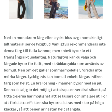
Med en monokrom färg eller tryckt blus av genomskinligt
luftmaterial ser de lyxigt ut! Vanligtvis rekommenderas inte
denna färg till fulla kvinnor, men snövitbyxor är ett
framgångsrikt undantag. Naturligtvis kan du välja och
färgade byxor för fullt, med skräddarsydda som används av
bomull. Men om det gäller sommarmodeller, föredra inte
mörka färger. Lyckligtvis kan bomull enkelt färgas i vilken
färg som helst. En bra lösning - männen byxor med en pil.
Denna detalj gör det möjligt att skapa en vertikal siluett, så
fitta tjejerna har möjlighet att se ljusare och smalare ut. För
att förbättra effekten ska byxorna bäras med skor på höga
klackar , så att benen är nästan helt stängda.