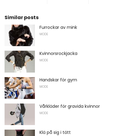
Similar posts
Furrockar av mink
MODE
Kvinnorsrockjacka
MODE
Handskar för gym
MODE
Vårkläder för gravida kvinnor
MODE
Klä på sig i tätt