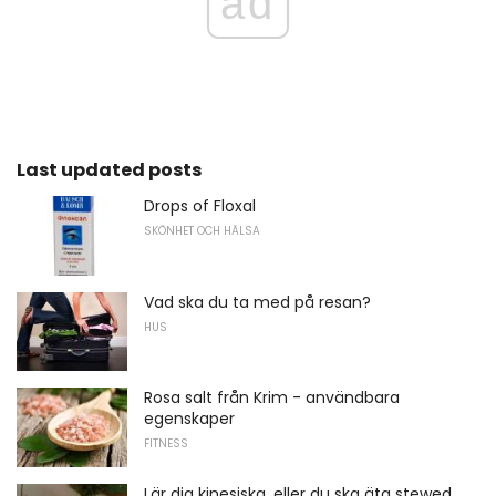
ad
Last updated posts
Drops of Floxal
SKÖNHET OCH HÄLSA
Vad ska du ta med på resan?
HUS
Rosa salt från Krim - användbara
egenskaper
FITNESS
Lär dig kinesiska, eller du ska äta stewed