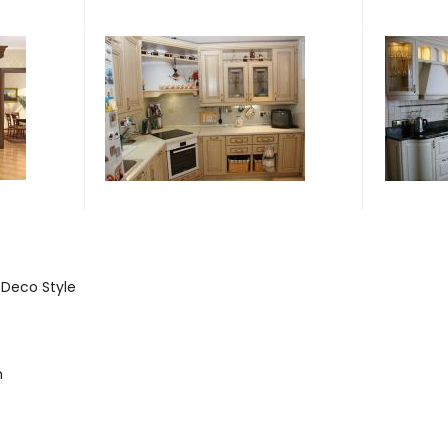
t Deco Style
m