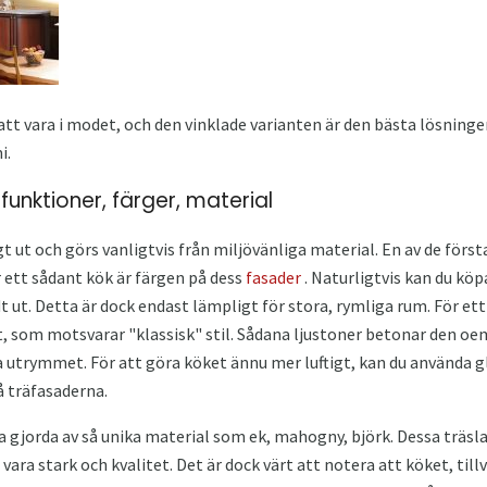
tt vara i modet, och den vinklade varianten är den bästa lösninge
i.
 funktioner, färger, material
ligt ut och görs vanligtvis från miljövänliga material. En av de för
 ett sådant kök är färgen på dess
fasader
. Naturligtvis kan du kö
 ut. Detta är dock endast lämpligt för stora, rymliga rum. För ett
, som motsvarar "klassisk" stil. Sådana ljustoner betonar den oe
a utrymmet. För att göra köket ännu mer luftigt, kan du använda 
å träfasaderna.
ta gjorda av så unika material som ek, mahogny, björk. Dessa träsl
ra stark och kvalitet. Det är dock värt att notera att köket, till