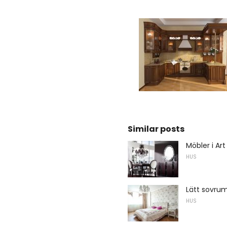
Similar posts
Möbler i Ar
HUS
Lätt sovru
HUS