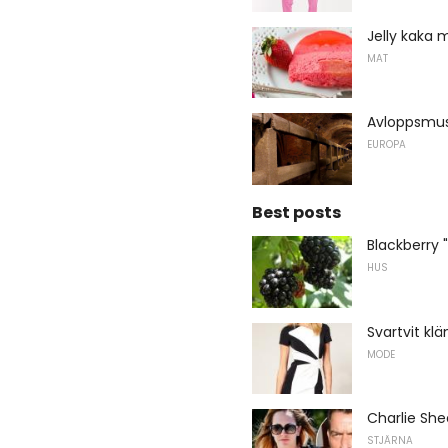
Jelly kaka 
MAT
Avloppsm
EUROPA
Best posts
Blackberry 
HUS
Svartvit kl
MODE
Charlie She
STJÄRNA