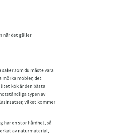
n när det gäller
sta saker som du måste vara
pa mörka möbler, det
 litet kök är den bästa
motståndliga typen av
glasinsatser, vilket kommer
ag har en stor hårdhet, så
verkat av naturmaterial,