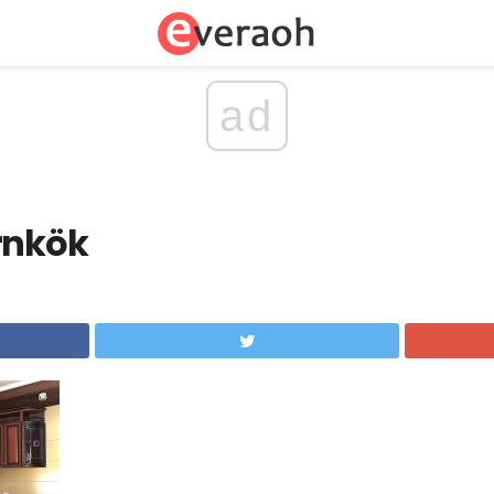
ad
rnkök