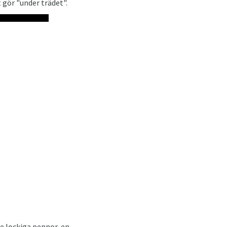
gör "under trädet".
e lockiga pennor, en