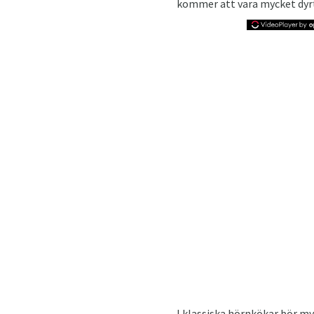
kommer att vara mycket dyrt
I klassiska hörnkökar bör m