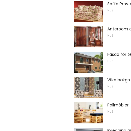
Soffa Prov
HUS
Anteroom a
HUS
Fasad för t
HUS
Vilka bakgru
HUS
Pallmöbler
HUS
Inredning av