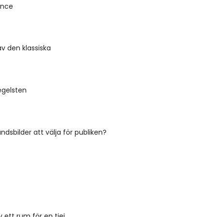
ence
v den klassiska
egelsten
ndsbilder att välja för publiken?
 ett rum för en tjej