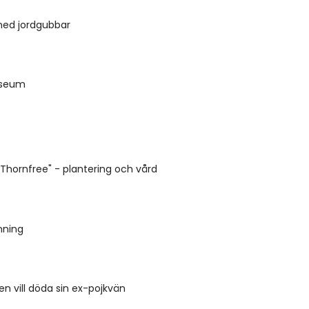
med jordgubbar
useum
"Thornfree" - plantering och vård
änning
en vill döda sin ex-pojkvän