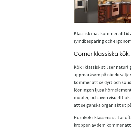
Klassisk mat kommer alltid a
rymdbesparing och ergonom
Corner klassiska kök:
Kök i klassisk stil ser natur
uppmärksam på när du väljer
kommer att se dyrt och solidt
lösningen ljusa hörnelement
möbler, och även visuellt ök
att se ganska organiskt ut p
Hörnkök i klassens stil är of
kroppen av dem kommer att va