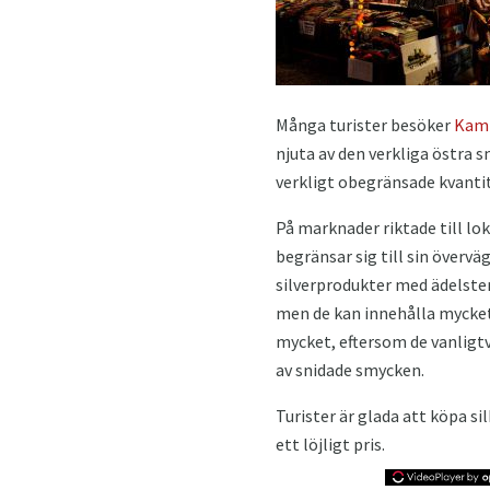
Många turister besöker
Kam
njuta av den verkliga östra 
verkligt obegränsade kvantit
På marknader riktade till lok
begränsar sig till sin överv
silverprodukter med ädelste
men de kan innehålla mycket l
mycket, eftersom de vanligtvi
av snidade smycken.
Turister är glada att köpa s
ett löjligt pris.