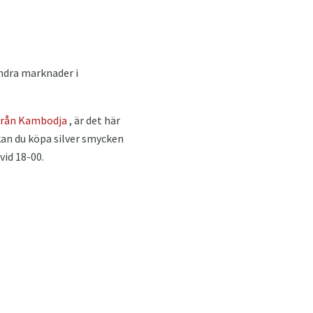
ndra marknader i
 från Kambodja
, är det här
kan du köpa silver smycken
vid 18-00.