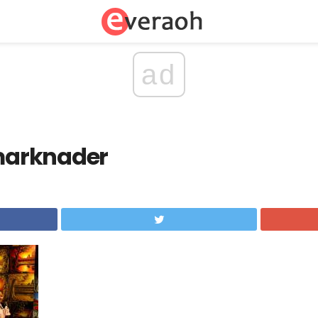
ad
arknader