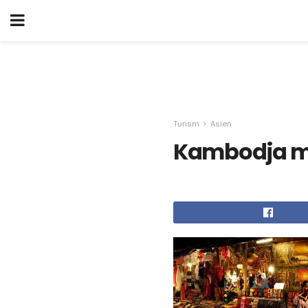
Turism
Asien
Kambodja m