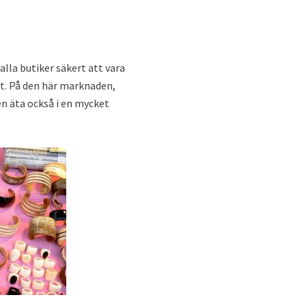
la butiker säkert att vara
ut. På den här marknaden,
en äta också i en mycket