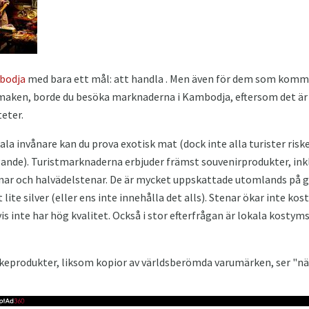
bodja
med bara ett mål: att handla . Men även för dem som kommer
smaken, borde du besöka marknaderna i Kambodja, eftersom det är d
eter.
ala invånare kan du prova exotisk mat (dock inte alla turister riske
ägande). Turistmarknaderna erbjuder främst souvenirprodukter, ink
nar och halvädelstenar. De är mycket uppskattade utomlands på g
ite silver (eller ens inte innehålla det alls). Stenar ökar inte ko
s inte har hög kvalitet. Också i stor efterfrågan är lokala kostym
ilkeprodukter, liksom kopior av världsberömda varumärken, ser "n