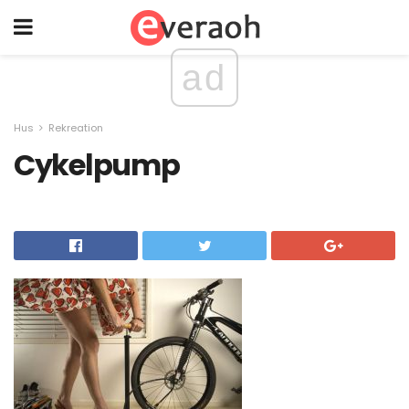
ad
Hus
Rekreation
Cykelpump