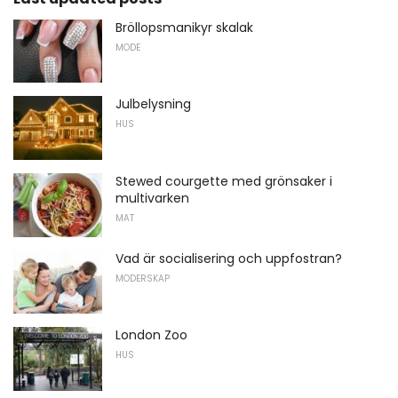
Bröllopsmanikyr skalak
MODE
Julbelysning
HUS
Stewed courgette med grönsaker i
multivarken
MAT
Vad är socialisering och uppfostran?
MODERSKAP
London Zoo
HUS