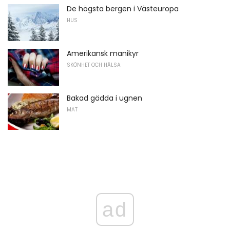
De högsta bergen i Västeuropa
HUS
Amerikansk manikyr
SKÖNHET OCH HÄLSA
Bakad gädda i ugnen
MAT
ad