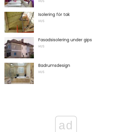
HUS
Isolering för tak
HUS
Fasadsisolering under gips
HUS
Badrumsdesign
HUS
ad