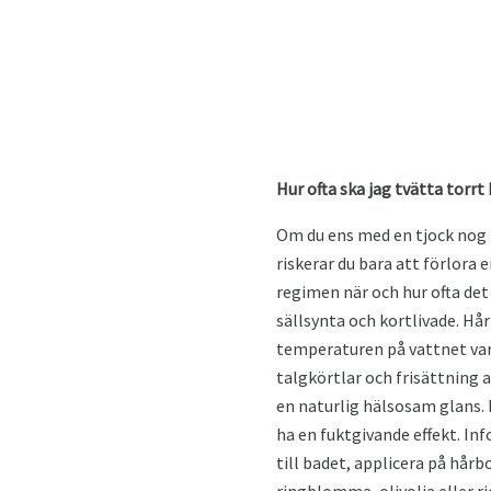
Hur ofta ska jag tvätta torrt
Om du ens med en tjock nog 
riskerar du bara att förlora
regimen när och hur ofta det
sällsynta och kortlivade. Hår
temperaturen på vattnet var
talgkörtlar och frisättning 
en naturlig hälsosam glans.
ha en fuktgivande effekt. Inf
till badet, applicera på hår
ringblomma, olivolja eller ri