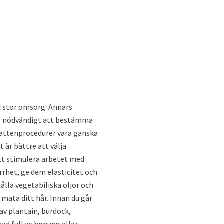
d stor omsorg. Annars
 är nödvändigt att bestämma
 vattenprocedurer vara ganska
t är bättre att välja
tt stimulera arbetet med
rrhet, ge dem elasticitet och
lla vegetabiliska oljor och
 mata ditt hår. Innan du går
av plantain, burdock,
ked full av honung eller