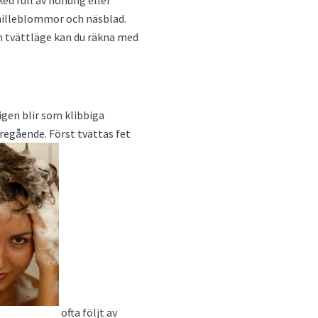
amilleblommor och näsblad.
h tvättläge kan du räkna med
igen blir som klibbiga
regående. Först tvättas fet
ofta följt av