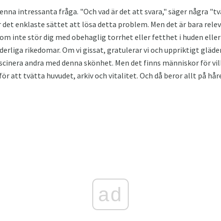
denna intressanta fråga. "Och vad är det att svara," säger några "
 är det enklaste sättet att lösa detta problem. Men det är bara rel
r som inte stör dig med obehaglig torrhet eller fetthet i huden eller
rliga rikedomar. Om vi ​​gissat, gratulerar vi och uppriktigt gläder 
cinera andra med denna skönhet. Men det finns människor för vilk
r att tvätta huvudet, arkiv och vitalitet. Och då beror allt på håre
ad