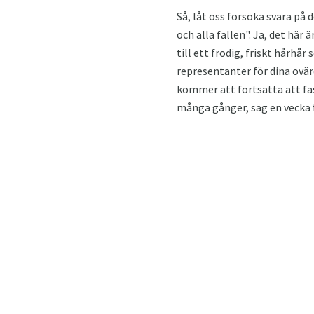
Så, låt oss försöka svara på 
och alla fallen". Ja, det här
till ett frodig, friskt hårhå
representanter för dina ovärde
kommer att fortsätta att fas
många gånger, säg en vecka fö