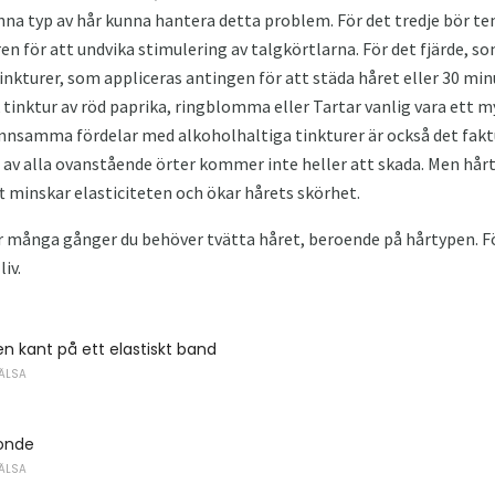
nna typ av hår kunna hantera detta problem. För det tredje bör te
 för att undvika stimulering av talgkörtlarna. För det fjärde, so
nkturer, som appliceras antingen för att städa håret eller 30 minut
tinktur av röd paprika, ringblomma eller Tartar vanlig vara ett m
nsamma fördelar med alkoholhaltiga tinkturer är också det fakt
g av alla ovanstående örter kommer inte heller att skada. Men hår
ft minskar elasticiteten och ökar hårets skörhet.
ur många gånger du behöver tvätta håret, beroende på hårtypen. Föl
iv.
en kant på ett elastiskt band
ÄLSA
onde
ÄLSA