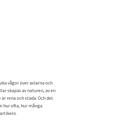
mjuka vågor över axlarna och
llar skapas av naturen, av en
de är rena och städa. Och det
Om hur ofta, hur många
artikeln.