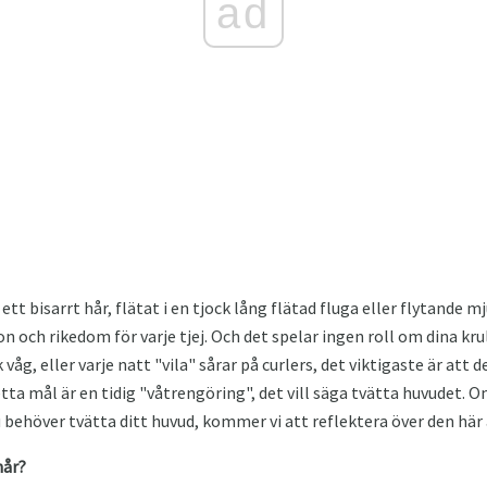
ad
 ett bisarrt hår, flätat i en tjock lång flätad fluga eller flytande 
on och rikedom för varje tjej. Och det spelar ingen roll om dina kru
våg, eller varje natt "vila" sårar på curlers, det viktigaste är att 
tta mål är en tidig "våtrengöring", det vill säga tvätta huvudet. 
u behöver tvätta ditt huvud, kommer vi att reflektera över den här 
hår?