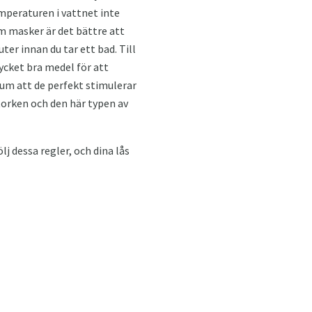
mperaturen i vattnet inte
m masker är det bättre att
er innan du tar ett bad. Till
ycket bra medel för att
um att de perfekt stimulerar
torken och den här typen av
j dessa regler, och dina lås