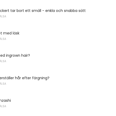
kert tar bort ett smäll - enkla och snabba sätt
ÄLSA
et med läsk
ÄLSA
med ingrown hair?
ÄLSA
rställer hår efter färgning?
ÄLSA
nzashi
ÄLSA