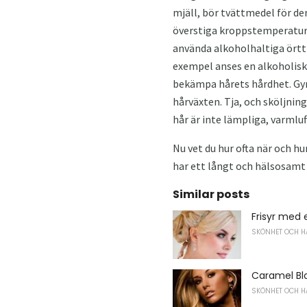
mjäll, bör tvättmedel för de
överstiga kroppstemperaturen
använda alkoholhaltiga örtti
exempel anses en alkoholisk 
bekämpa hårets hårdhet. Gyn
hårväxten. Tja, och sköljnin
hår är inte lämpliga, varmlu
Nu vet du hur ofta när och h
har ett långt och hälsosamt l
Similar posts
Frisyr med 
SKÖNHET OCH H
Caramel Bl
SKÖNHET OCH H