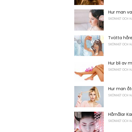
Hur man vac
SKÖNHET OCH H
Tvätta hår
SKÖNHET OCH H
Hur bli av 
SKÖNHET OCH H
Hur man åte
SKÖNHET OCH H
Hårnålar Ka
SKÖNHET OCH H