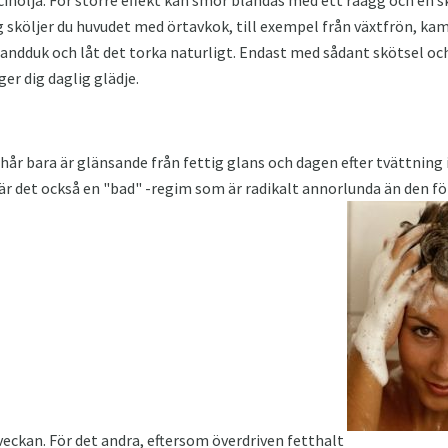
ng sköljer du huvudet med örtavkok, till exempel från växtfrön, k
andduk och låt det torka naturligt. Endast med sådant skötsel oc
ger dig daglig glädje.
hår bara är glänsande från fettig glans och dagen efter tvättning 
r det också en "bad" -regim som är radikalt annorlunda än den fö
 veckan. För det andra, eftersom överdriven fetthalt