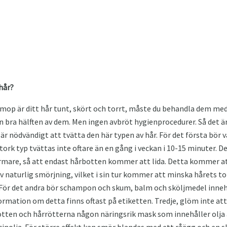
 hår?
mop är ditt hår tunt, skört och torrt, måste du behandla dem me
 en bra hälften av dem. Men ingen avbröt hygienprocedurer. Så det
 är nödvändigt att tvätta den här typen av hår. För det första bör
tork typ tvättas inte oftare än en gång i veckan i 10-15 minuter. De
mare, så att endast hårbotten kommer att lida. Detta kommer a
av naturlig smörjning, vilket i sin tur kommer att minska hårets to
 För det andra bör schampon och skum, balm och sköljmedel innehå
ormation om detta finns oftast på etiketten. Tredje, glöm inte att
botten och hårrötterna någon näringsrik mask som innehåller olja 
cinolja. För större effekt kan smör blandas med ett råägg och en s