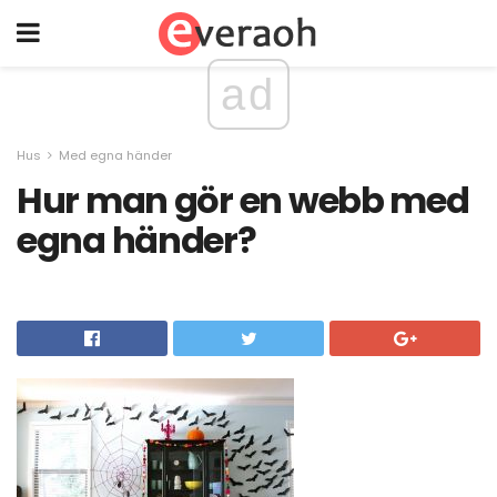
ad
Hus
Med egna händer
Hur man gör en webb med
egna händer?