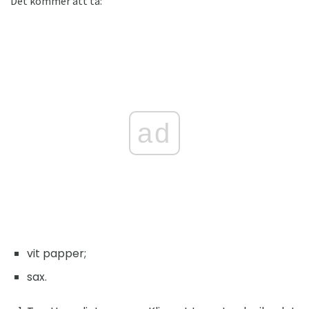
Det kommer att ta:
ad
vit papper;
sax.