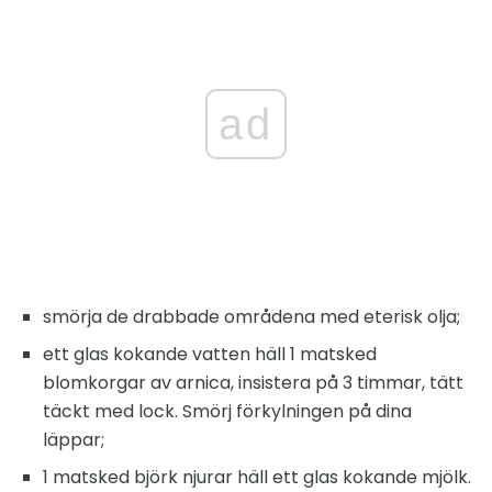
ad
smörja de drabbade områdena med eterisk olja;
ett glas kokande vatten häll 1 matsked
blomkorgar av arnica, insistera på 3 timmar, tätt
täckt med lock. Smörj förkylningen på dina
läppar;
1 matsked björk njurar häll ett glas kokande mjölk.