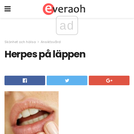
ad
Skönhet och hälsa
Ansiktsvård
Herpes på läppen