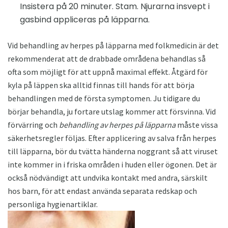
Insistera på 20 minuter. Stam. Njurarna insvept i
gasbind appliceras på läpparna.
Vid behandling av herpes på läpparna med folkmedicin är det
rekommenderat att de drabbade områdena behandlas så
ofta som möjligt för att uppnå maximal effekt. Åtgärd för
kyla på läppen ska alltid finnas till hands för att börja
behandlingen med de första symptomen. Ju tidigare du
börjar behandla, ju fortare utslag kommer att försvinna. Vid
förvärring och
behandling av herpes på läpparna
måste vissa
säkerhetsregler följas. Efter applicering av salva från herpes
till läpparna, bör du tvätta händerna noggrant så att viruset
inte kommer in i friska områden i huden eller ögonen. Det är
också nödvändigt att undvika kontakt med andra, särskilt
hos barn, för att endast använda separata redskap och
personliga hygienartiklar.