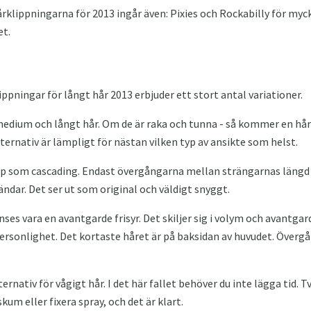
lippningarna för 2013 ingår även: Pixies och Rockabilly för myck
et.
ningar för långt hår 2013 erbjuder ett stort antal variationer.
r medium och långt hår. Om de är raka och tunna - så kommer en hå
lternativ är lämpligt för nästan vilken typ av ansikte som helst.
 som cascading. Endast övergångarna mellan strängarnas längd är
ndar. Det ser ut som original och väldigt snyggt.
ses vara en avantgarde frisyr. Det skiljer sig i volym och avantgarde
personlighet. Det kortaste håret är på baksidan av huvudet. Övergå
ernativ för vågigt hår. I det här fallet behöver du inte lägga tid. T
kum eller fixera spray, och det är klart.