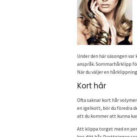
Under den här säsongen var kv
anspråk. Sommarhårklipp för 2
När du väljer en hårklippnin
Kort hår
Ofta saknar kort hår volymen
en igelkott, bör du föredra 
att du kommer att kunna kas
Att klippa torget med en pe
hos ditt hår. Drottningen ser