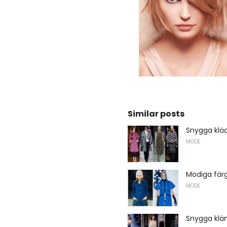
Similar posts
Snygga kläd
MODE
Modiga fär
MODE
Snygga klän