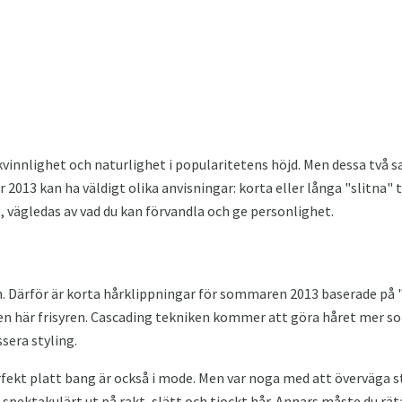
innlighet och naturlighet i popularitetens höjd. Men dessa två sak
013 kan ha väldigt olika anvisningar: korta eller långa "slitna" tip
g, vägledas av vad du kan förvandla och ge personlighet.
. Därför är korta hårklippningar för sommaren 2013 baserade på "
den här frisyren. Cascading tekniken kommer att göra håret mer sol
sera styling.
rfekt platt bang är också i mode. Men var noga med att överväga
 spektakulärt ut på rakt, slätt och tjockt hår. Annars måste du räta