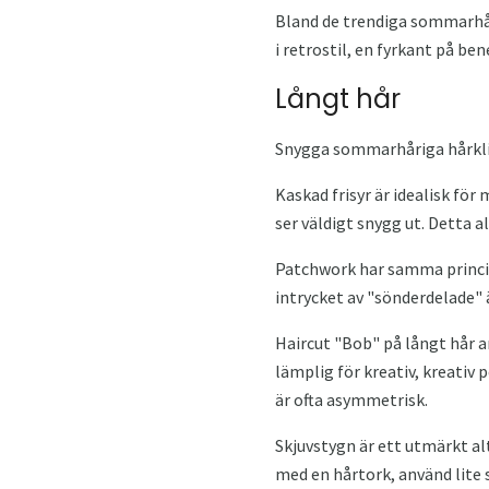
Bland de trendiga sommarhårk
i retrostil, en fyrkant på ben
Långt hår
Snygga sommarhåriga hårklipp
Kaskad frisyr är idealisk fö
ser väldigt snygg ut. Detta a
Patchwork har samma princip
intrycket av "sönderdelade" ä
Haircut "Bob" på långt hår an
lämplig för kreativ, kreativ 
är ofta asymmetrisk.
Skjuvstygn är ett utmärkt alt
med en hårtork, använd lite s