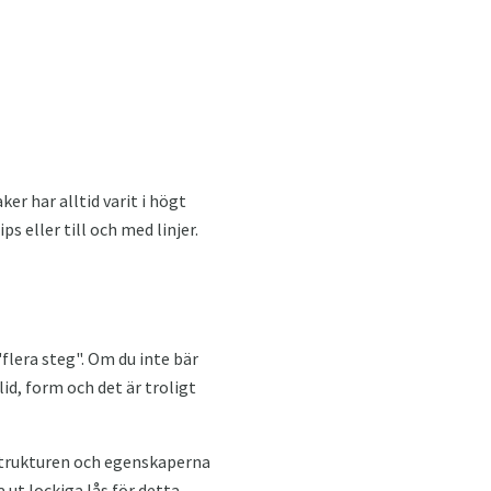
er har alltid varit i högt
s eller till och med linjer.
flera steg". Om du inte bär
id, form och det är troligt
 strukturen och egenskaperna
 ut lockiga lås för detta