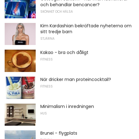
och behandlar bencancer?
SKÖNHET OCH HÄLSA
Kim Kardashian bekräftade nyheterna om
sitt tredje barn
STJÄRNA
Kakao - bra och dåligt
FITNESS
När dricker man proteincocktail?
FITNESS
Minimalism i inredningen
HUS
Brunei - flygplats