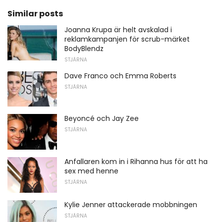
Similar posts
Joanna Krupa är helt avskalad i
reklamkampanjen för scrub-märket
BodyBlendz
STJÄRNA
Dave Franco och Emma Roberts
STJÄRNA
Beyoncé och Jay Zee
STJÄRNA
Anfallaren kom in i Rihanna hus för att ha
sex med henne
STJÄRNA
Kylie Jenner attackerade mobbningen
STJÄRNA