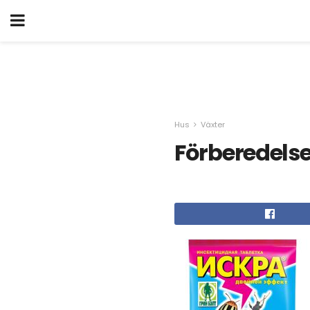
Hus
Växter
Förberedelse