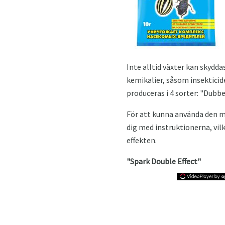
Inte alltid växter kan skydd
kemikalier, såsom insekticide
produceras i 4 sorter: "Dubbel
För att kunna använda den me
dig med instruktionerna, vil
effekten.
"Spark Double Effect"