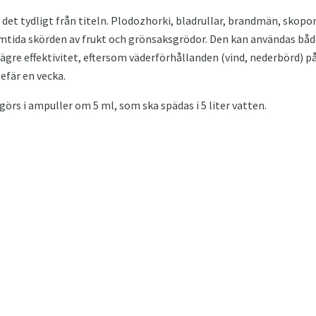
det tydligt från titeln. Plodozhorki, bladrullar, brandmän, skopor
mtida skörden av frukt och grönsaksgrödor. Den kan användas både
 lägre effektivitet, eftersom väderförhållanden (vind, nederbörd) p
fär en vecka.
igörs i ampuller om 5 ml, som ska spädas i 5 liter vatten.