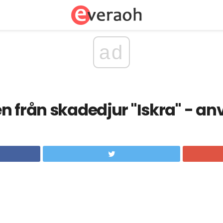
ad
n från skadedjur "Iskra" - a