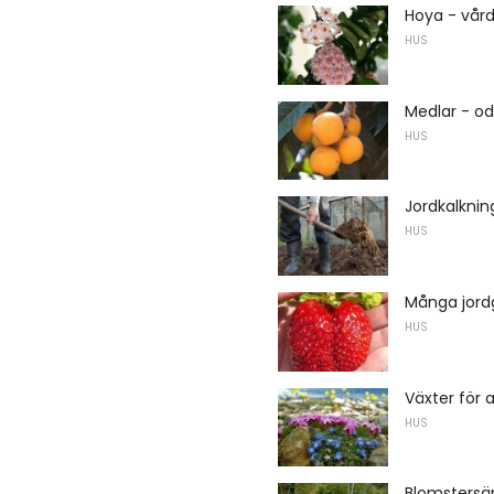
Hoya - vår
HUS
Medlar - od
HUS
Jordkalknin
HUS
Många jord
HUS
Växter för 
HUS
Blomstersä