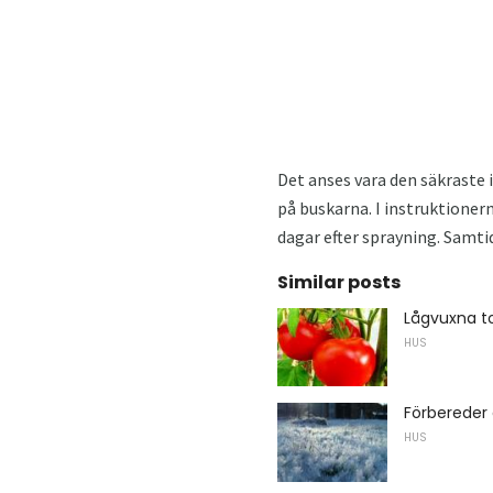
Det anses vara den säkraste i
på buskarna. I instruktionern
dagar efter sprayning. Samtid
Similar posts
Lågvuxna t
HUS
Förbereder 
HUS