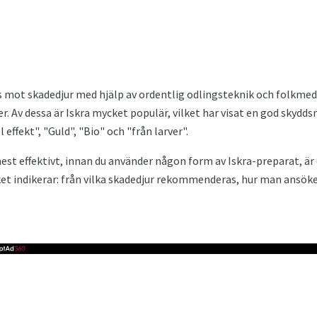
as mot skadedjur med hjälp av ordentlig odlingsteknik och folkmedic
r. Av dessa är Iskra mycket populär, vilket har visat en god skydds
 effekt", "Guld", "Bio" och "från larver".
st effektivt, innan du använder någon form av Iskra-preparat, är
ket indikerar: från vilka skadedjur rekommenderas, hur man ansöke