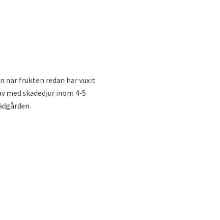
n när frukten redan har vuxit
i av med skadedjur inom 4-5
rädgården.