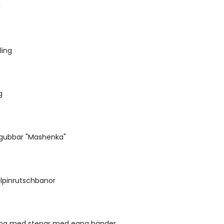
d
ling
g
gubbar "Mashenka"
alpinrutschbanor
ng med stenar med egna händer