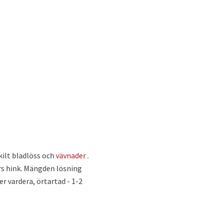
kilt bladlöss och
vävnader
.
ers hink. Mängden lösning
er vardera, örtartad - 1-2