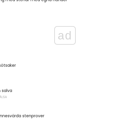
ad
sötsaker
 salva
ÄLSA
nnesvärda stenprover