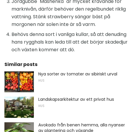
Jordgubbe "Mashenka" är mycket krävande för
marknivån, därför behöver den regelbundet riklig
vattning. Stänk strawberry sängar bäst på
morgonen när solen inte är så varm.
Behövs denna sort i vanliga kullar, så att denuding
hans rygghals kan leda till att det börjar skadedjur
och växten kommer att dö.
Similar posts
Nya sorter av tomater av sibiriskt urval
HUS
Landskapsarkitektur av ett privat hus
HUS
Avokado från benen hemma, alla nyanser
av plantering och växande