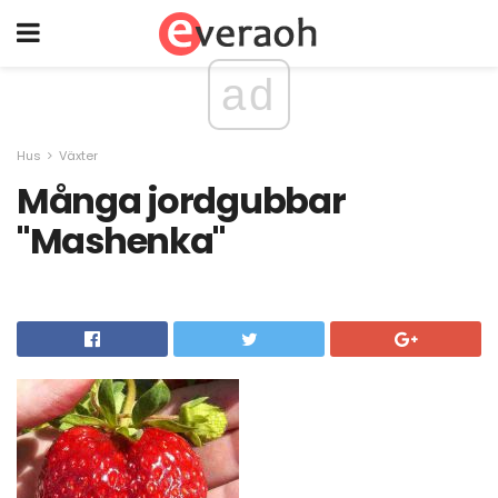
ad
Hus
Växter
Många jordgubbar
"Mashenka"