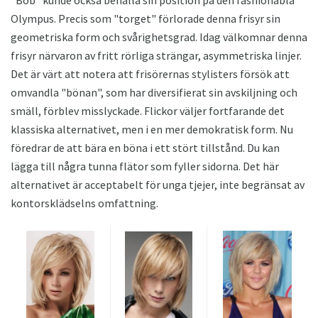
Olympus. Precis som "torget" förlorade denna frisyr sin
geometriska form och svårighetsgrad. Idag välkomnar denna
frisyr närvaron av fritt rörliga strängar, asymmetriska linjer.
Det är värt att notera att frisörernas stylisters försök att
omvandla "bönan", som har diversifierat sin avskiljning och
smäll, förblev misslyckade. Flickor väljer fortfarande det
klassiska alternativet, men i en mer demokratisk form. Nu
föredrar de att bära en böna i ett stört tillstånd. Du kan
lägga till några tunna flätor som fyller sidorna. Det här
alternativet är acceptabelt för unga tjejer, inte begränsat av
kontorsklädselns omfattning.