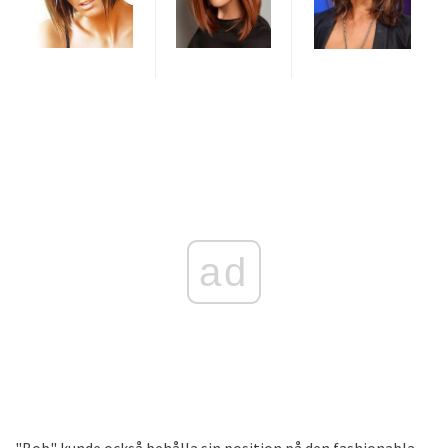
ad
"Bob" kunde också behålla sin position på den fashionabla