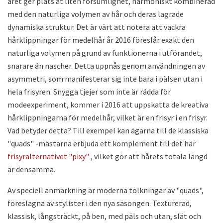
året ger plats åt liten försumlighet, harmoniskt kombinerad
med den naturliga volymen av hår och deras lagrade
dynamiska struktur. Det är värt att notera att vackra
hårklippningar för medelhår år 2016 föreslår exakt den
naturliga volymen på grund av funktionerna i utförandet,
snarare än nascher. Detta uppnås genom användningen av
asymmetri, som manifesterar sig inte bara i pälsen utan i
hela frisyren. Snygga tjejer som inte är rädda för
modeexperiment, kommer i 2016 att uppskatta de kreativa
hårklippningarna för medelhår, vilket är en frisyr i en frisyr.
Vad betyder detta? Till exempel kan ägarna till de klassiska
"quads" -mästarna erbjuda ett komplement till det här
frisyralternativet "pixy"
, vilket gör att hårets totala längd
är densamma.
Av speciell anmärkning är moderna tolkningar av "quads",
föreslagna av stylister i den nya säsongen. Texturerad,
klassisk, långsträckt, på ben, med päls och utan, slät och