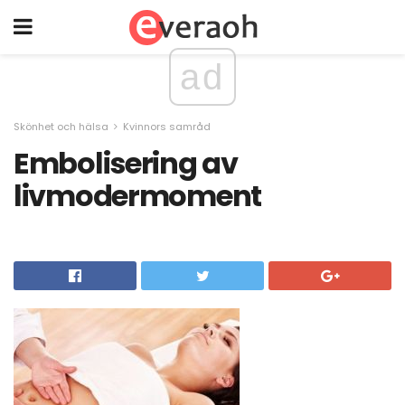
ad
Skönhet och hälsa
Kvinnors samråd
Embolisering av
livmodermoment