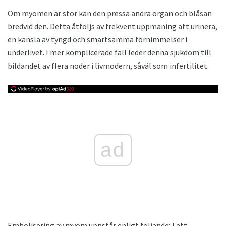
Om myomen är stor kan den pressa andra organ och blåsan
bredvid den. Detta åtföljs av frekvent uppmaning att urinera,
en känsla av tyngd och smärtsamma förnimmelser i
underlivet. I mer komplicerade fall leder denna sjukdom till
bildandet av flera noder i livmodern, såväl som infertilitet.
ad
Embolisering av myom uppstår enligt följande: I ett