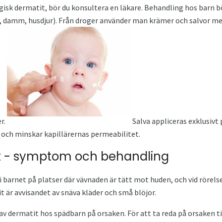
gisk dermatit, bör du konsultera en läkare. Behandling hos barn 
t, damm, husdjur). Från droger använder man krämer och salvor me
r.
Salva appliceras exklusivt
 och minskar kapillärernas permeabilitet.
t - symptom och behandling
arnet på platser där vävnaden är tätt mot huden, och vid rörelse l
 är avvisandet av snäva kläder och små blöjor.
v dermatit hos spädbarn på orsaken. För att ta reda på orsaken ti