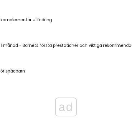
 komplementär utfodring
rn 1 månad - Barnets första prestationer och viktiga rekommendat
för spädbarn
ad