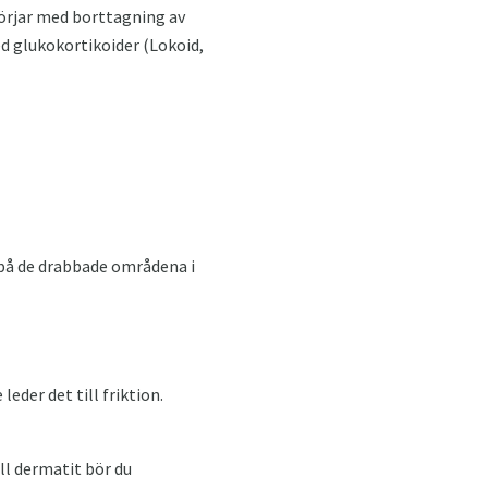
börjar med borttagning av
d glukokortikoider (Lokoid,
 på de drabbade områdena i
eder det till friktion.
ll dermatit bör du