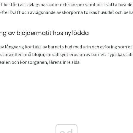
 består i att avlägsna skalor och skorpor samt att tvätta huvudet
 Efter tvätt och avlägsnande av skorporna torkas huvudet och be
ng av blöjdermatit hos nyfödda
av långvarig kontakt av barnets hud med urin och avföring som ett
stora eller små blöjor, en sällsynt erosion av barnet. Typiska stä
ealen och könsorganen, lårens inre sida.