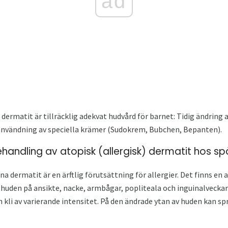
ad
rmatit är tillräcklig adekvat hudvård för barnet: Tidig ändring a
 användning av speciella krämer (Sudokrem, Bubchen, Bepanten).
handling av atopisk (allergisk) dermatit hos s
a dermatit är en ärftlig förutsättning för allergier. Det finns en 
 huden på ansikte, nacke, armbågar, popliteala och inguinalveckar
n kli av varierande intensitet. På den ändrade ytan av huden kan s