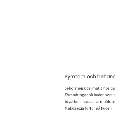
Symtom och behandl
Seborrheisk dermatit hos bar
Förändringar på huden ser u
brystben, nacke, i armhålorn
Malassezia furfur på huden.