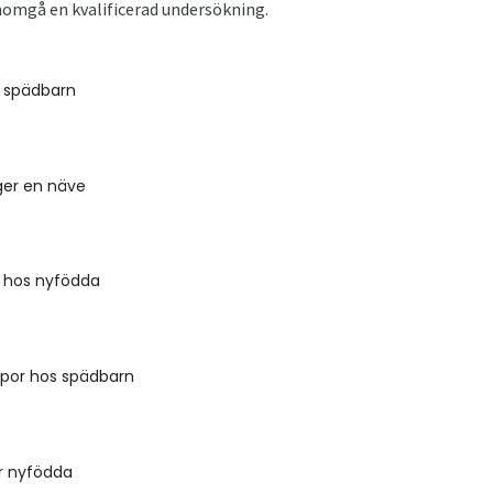
nomgå en kvalificerad undersökning.
 spädbarn
ger en näve
t hos nyfödda
ppor hos spädbarn
r nyfödda