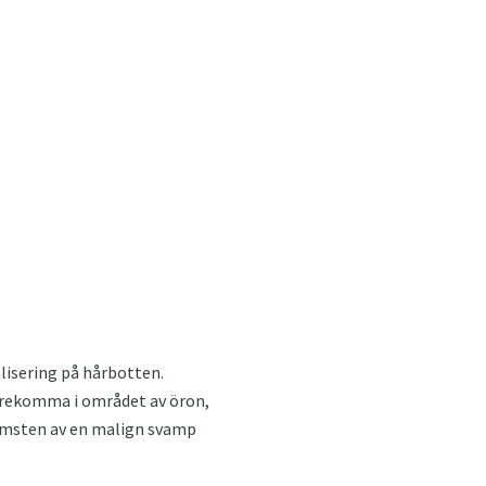
alisering på hårbotten.
förekomma i området av öron,
nkomsten av en malign svamp