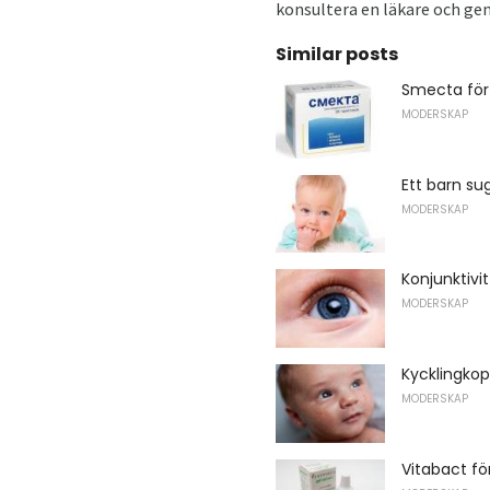
konsultera en läkare och ge
Similar posts
Smecta för
MODERSKAP
Ett barn su
MODERSKAP
Konjunktivi
MODERSKAP
Kycklingko
MODERSKAP
Vitabact fö