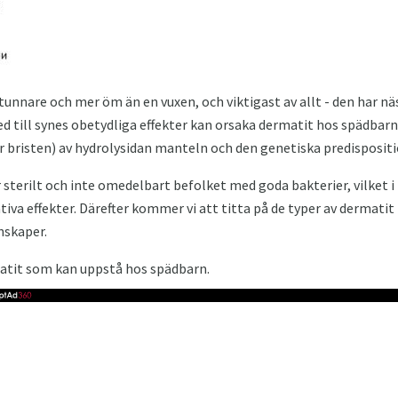
unnare och mer öm än en vuxen, och viktigast av allt - den har näs
ed till synes obetydliga effekter kan orsaka dermatit hos spädbarn
r bristen) av hydrolysidan manteln och den genetiska predispositio
 sterilt och inte omedelbart befolket med goda bakterier, vilket
iva effekter. Därefter kommer vi att titta på de typer av dermatit
nskaper.
matit som kan uppstå hos spädbarn.