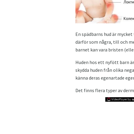
En spädbarns hud är mycket t
därför som några, till och m
barnet kan vara bristen (elle
Huden hos ett nyfött barn är
skydda huden från olika negat
känna deras egenartade ege
Det finns flera typer av der