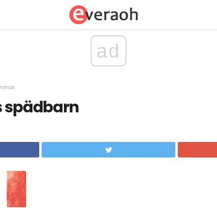
ad
ammal
s spädbarn