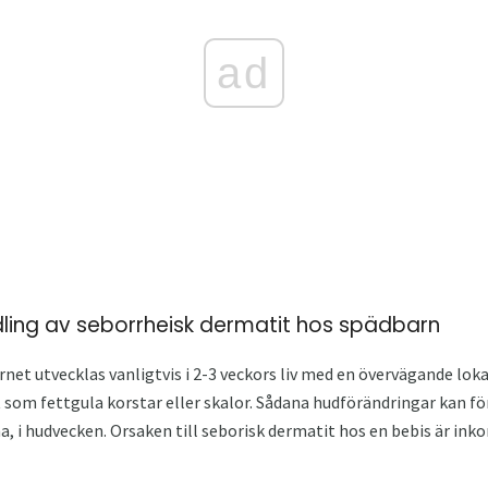
ad
ing av seborrheisk dermatit hos spädbarn
net utvecklas vanligtvis i 2-3 veckors liv med en övervägande lok
t som fettgula korstar eller skalor. Sådana hudförändringar kan 
a, i hudvecken. Orsaken till seborisk dermatit hos en bebis är i