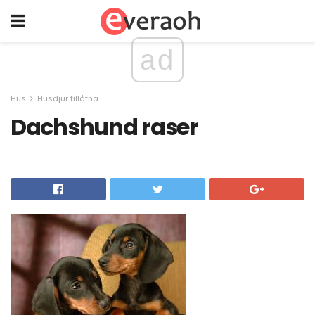
ad
Hus
Husdjur tillåtna
Dachshund raser