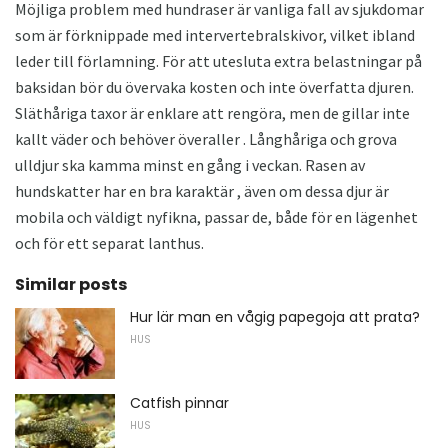
Möjliga problem med hundraser är vanliga fall av sjukdomar
som är förknippade med intervertebralskivor, vilket ibland
leder till förlamning. För att utesluta extra belastningar på
baksidan bör du övervaka kosten och inte överfatta djuren.
Släthåriga taxor är enklare att rengöra, men de gillar inte
kallt väder och behöver överaller . Långhåriga och grova
ulldjur ska kamma minst en gång i veckan. Rasen av
hundskatter har en bra karaktär , även om dessa djur är
mobila och väldigt nyfikna, passar de, både för en lägenhet
och för ett separat lanthus.
Similar posts
Hur lär man en vågig papegoja att prata?
HUS
Catfish pinnar
HUS