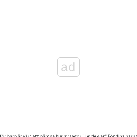
ad
ör barn är värt att nämna hus av sagor "Levde-var." För dina barn 