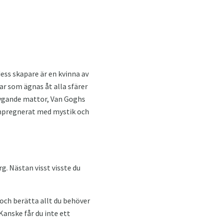
ess skapare är en kvinna av
r som ägnas åt alla sfärer
flygande mattor, Van Goghs
 impregnerat med mystik och
g. Nästan visst visste du
 och berätta allt du behöver
anske får du inte ett