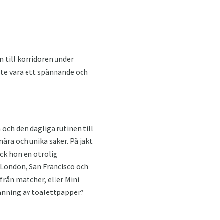
 till korridoren under
inte vara ett spännande och
och den dagliga rutinen till
ära och unika saker. På jakt
ick hon en otrolig
i London, San Francisco och
från matcher, eller Mini
änning av toalettpapper?