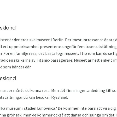
yskland
ster är det erotiska museet i Berlin. Det mest intressanta är att d
ill ert uppmärksamhet presenteras ungefär fem tusen utställninga
en. För en familje resa, det bästa lögnmuseet. I tio rum kan du se 
 radioen skrikerna av Titanic-passagerare. Museet är helt enkelt
vad som händer där.
yssland
museer måste du kunna resa. Men det finns ingen anledning till sor
tställningar du kan besöka i Ryssland.
gurka museum i staden Luhovnica? De kommer inte bara att visa dig
nna grönsak, men de kommer också att dansa och sjunga om det. K