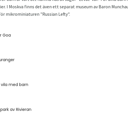
orier. I Moskva finns det även ett separat museum av Baron Munchau
ör mikrominiaturen "Russian Lefty".
r Goa
uranger
 vila med barn
ark av Rivieran