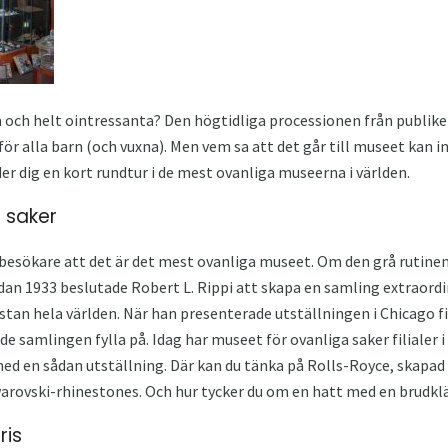
a och helt ointressanta? Den högtidliga processionen från publiken
 för alla barn (och vuxna). Men vem sa att det går till museet kan 
er dig en kort rundtur i de mest ovanliga museerna i världen.
 saker
esökare att det är det mest ovanliga museet. Om den grå rutinen 
edan 1933 beslutade Robert L. Rippi att skapa en samling extraordin
ästan hela världen. När han presenterade utställningen i Chicago f
de samlingen fylla på. Idag har museet för ovanliga saker filialer 
d en sådan utställning. Där kan du tänka på Rolls-Royce, skapad 
arovski-rhinestones. Och hur tycker du om en hatt med en brudkl
ris