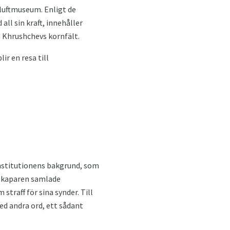
 luftmuseum. Enligt de
all sin kraft, innehåller
ån Khrushchevs kornfält.
ir en resa till
nstitutionens bakgrund, som
 Skaparen samlade
traff för sina synder. Till
d andra ord, ett sådant