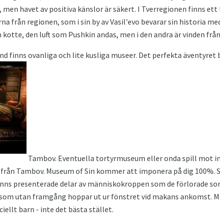
, men havet av positiva känslor är säkert. I Tverregionen finns ett
a från regionen, som i sin by av Vasil'evo bevarar sin historia med 
 en kotte, den luft som Pushkin andas, men i den andra är vinden fr
nd finns ovanliga och lite kusliga museer. Det perfekta äventyret bl
Tambov. Eventuella tortyrmuseum eller onda spill mot i
g från Tambov. Museum of Sin kommer att imponera på dig 100%.
 finns presenterade delar av människokroppen som de förlorade som s
, som utan framgång hoppar ut ur fönstret vid makans ankomst. Me
ellt barn - inte det bästa stället.