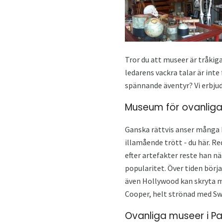
Tror du att museer är tråkig
ledarens vackra talar är inte
spännande äventyr? Vi erbjud
Museum för ovanliga
Ganska rättvis anser många b
illamående trött - du här. R
efter artefakter reste han n
popularitet. Över tiden börja
även Hollywood kan skryta me
Cooper, helt strönad med Sw
Ovanliga museer i Pa