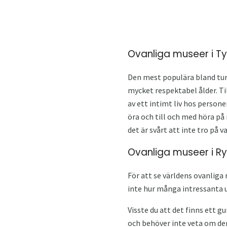
Ovanliga museer i T
Den mest populära bland turi
mycket respektabel ålder. T
av ett intimt liv hos person
öra och till och med höra på
det är svårt att inte tro på 
Ovanliga museer i R
För att se världens ovanliga 
inte hur många intressanta u
Visste du att det finns ett 
och behöver inte veta om de