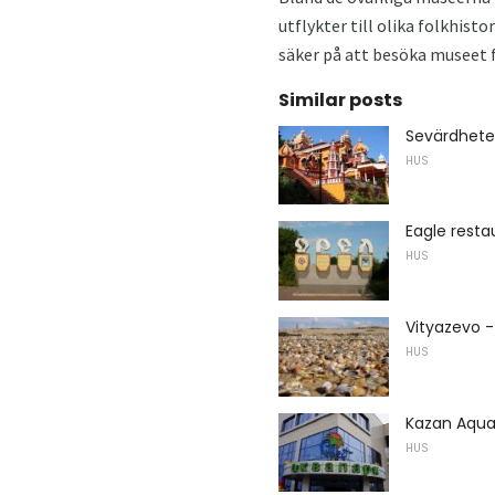
utflykter till olika folkhist
säker på att besöka museet f
Similar posts
Sevärdhete
HUS
Eagle resta
HUS
Vityazevo -
HUS
Kazan Aquap
HUS