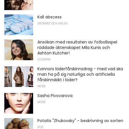
Kall abscess
SKÖNHET OCH HÄLSA
Ansökan med resultaten av fotbollsspel
räddade äktenskapet Mila Kunis och
Ashton Kutcher!
STJÄRNA
Kvinnors läderfårskinnsdrag - med vad ska
man ha på sig naturliga och artificiella
fårskinnskikt i läder?
MODE
Sasha Pivovarova
MODE
Potatis "Zhukovsky" - beskrivning av sorten
HUS