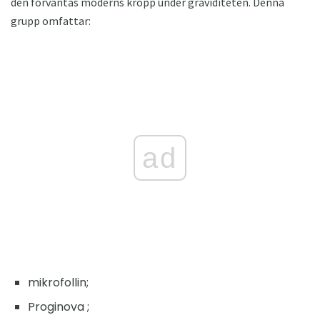
den förväntas moderns kropp under graviditeten. Denna
grupp omfattar:
ad
mikrofollin;
Proginova ;