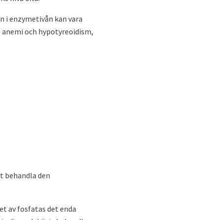
on i enzymetivån kan vara
ed anemi och hypotyreoidism,
att behandla den
tet av fosfatas det enda