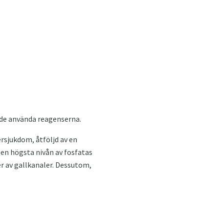
 de använda reagenserna.
versjukdom, åtföljd av en
 Den högsta nivån av fosfatas
er av gallkanaler. Dessutom,