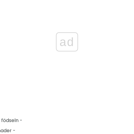
ad
 födseln -
nader -