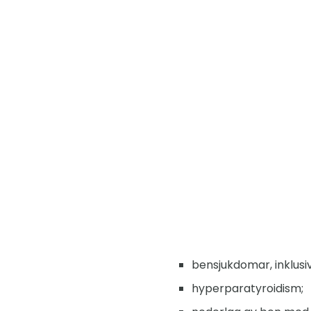
bensjukdomar, inklus
hyperparatyroidism;