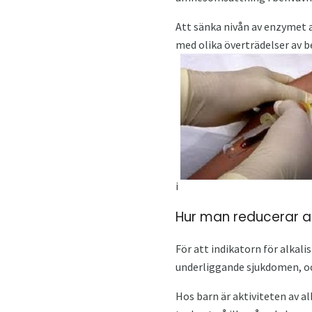
Att sänka nivån av enzymet a
med olika överträdelser av b
i
Hur man reducerar al
För att indikatorn för alkali
underliggande sjukdomen, och
Hos barn är aktiviteten av alk