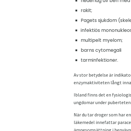
nederlag av ben med
rakit;
Pagets sjukdom (skel
infektiös mononukleos
multipelt myelom;
barns cytomegali
tarminfektioner.
Av stor betydelse är indikator
enzymaktiviteten långt inn
Ibland finns det en fysiologi
ungdomar under puberteten o
När du tar droger som har en
läkemedel innefattar parace
ämnesomsättning i benvävnad