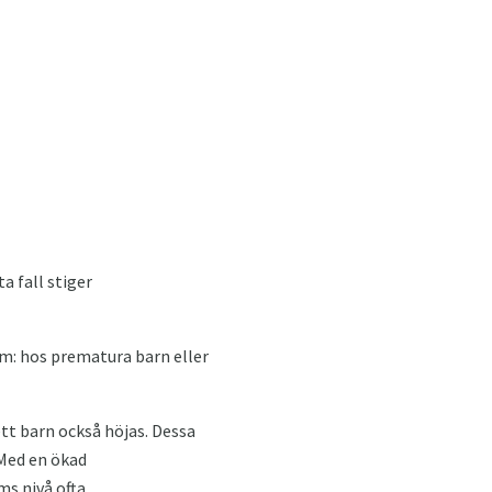
ta fall stiger
rum: hos prematura barn eller
ett barn också höjas. Dessa
 Med en ökad
s nivå ofta.