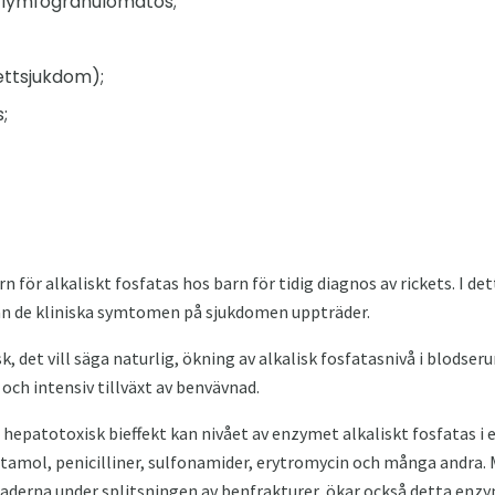
 lymfogranulomatos;
ettsjukdom);
;
n för alkaliskt fosfatas hos barn för tidig diagnos av rickets. I det
an de kliniska symtomen på sjukdomen uppträder.
sk, det vill säga naturlig, ökning av alkalisk fosfatasnivå i blodse
ch intensiv tillväxt av benvävnad.
 hepatotoxisk bieffekt kan nivået av enzymet alkaliskt fosfatas i 
tamol, penicilliner, sulfonamider, erytromycin och många andra.
erna under splitsningen av benfrakturer, ökar också detta enzym