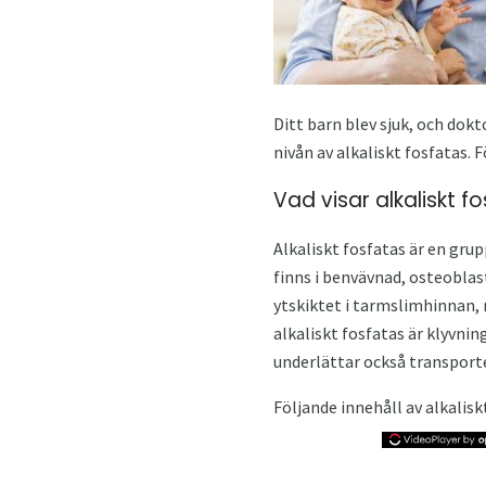
Ditt barn blev sjuk, och dokt
nivån av alkaliskt fosfatas. F
Vad visar alkaliskt f
Alkaliskt fosfatas är en gru
finns i benvävnad, osteoblas
ytskiktet i tarmslimhinnan,
alkaliskt fosfatas är klyvni
underlättar också transport
Följande innehåll av alkalis