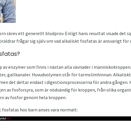
orn skrev ett generellt blodprov. Enligt hans resultat visade det s
öräldrar frågar sig själv om vad alkaliskt fosfatas är ansvarigt för 
osfatas?
pp av enzymer som finns i nästan alla vävnader i människokroppen.
ter, gallkanaler. Huvudvolymen står för tarmslimhinnan. Alkaliskt
 men det deltar endast i digestionsprocesserna för andra gången.
ngen av fosforsyra, som är nödvändig för kroppen, från olika orga
en av fosfor genom hela kroppen.
kt fosfatas hos barn anses vara normalt: