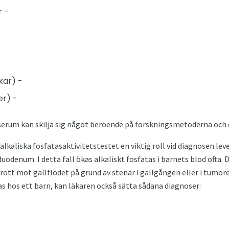
r -
jkar) -
jer) -
serum kan skilja sig något beroende på forskningsmetoderna och
t alkaliska fosfatasaktivitetstestet en viktig roll vid diagnosen le
duodenum. I detta fall ökas alkaliskt fosfatas i barnets blod ofta.
brott mot gallflödet på grund av stenar i gallgången eller i tumör
as hos ett barn, kan läkaren också sätta sådana diagnoser: