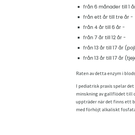
från 6 månader till 1 å
från ett år till tre år -
från 4 år till 6 år -
från 7 år till 12 år -
från 13 år till 17 år (po
från 13 år till 17 år (tje
Raten av detta enzym i blod
I pediatrisk praxis spelar de
minskning av gallflödet till 
uppträder när det finns ett 
med förhöjt alkaliskt fosfat