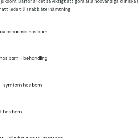
jukdom. Därför är det så viktigt att göra alla nödvändiga kliniska
r att leda till snabb återhämtning.
av ascariasis hos barn
 hos barn - behandling
t - symtom hos barn
t hos barn