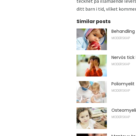
tecknet på illamående levers
ditt barn i tid, vilket komme
Similar posts
Behandling 
MODERSKAP
Nervös tick
MODERSKAP
Poliomyeli
MODERSKAP
Osteomyeli
MODERSKAP