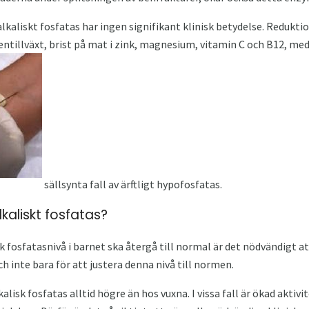
lkaliskt fosfatas har ingen signifikant klinisk betydelse. Redukti
entillväxt, brist på mat i zink, magnesium, vitamin C och B12, m
sällsynta fall av ärftligt hypofosfatas.
kaliskt fosfatas?
sk fosfatasnivå i barnet ska återgå till normal är det nödvändigt 
 inte bara för att justera denna nivå till normen.
alisk fosfatas alltid högre än hos vuxna. I vissa fall är ökad aktivi