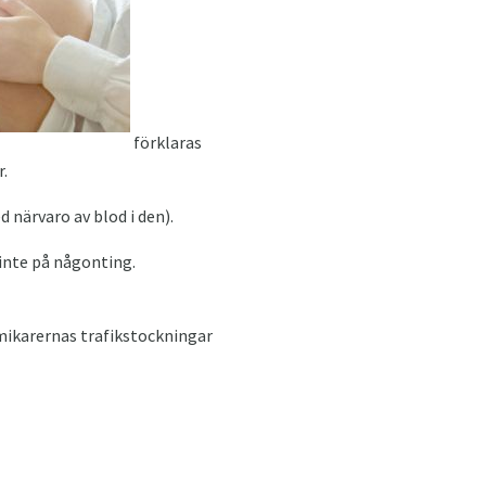
förklaras
r.
 närvaro av blod i den).
 inte på någonting.
mikarernas trafikstockningar