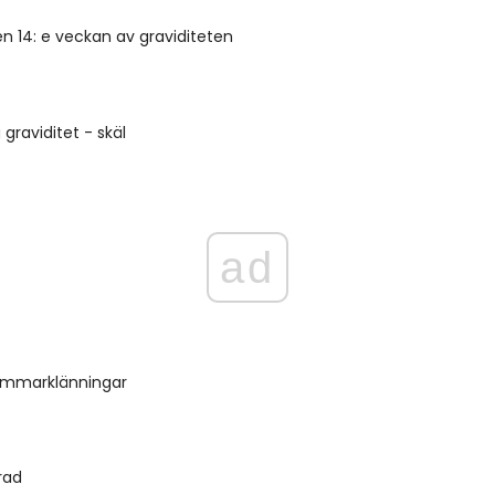
en 14: e veckan av graviditeten
g graviditet - skäl
ad
ommarklänningar
erad