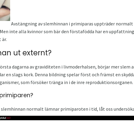
Avstängning av slemhinnan i primiparas uppträder normalt i
 Men inte alla kvinnor som bär den förstafödda har en uppfattnin
 är.
nan ut externt?
örsta dagarna av graviditeten i livmoderhalsen, börjar mer slem at
dar en slags kork. Denna bildning spelar först och främst en skydda
anismer, som försöker tränga in i de inre reproduktionsorganen.
 primiparen?
 slemhinnan normalt lämnar primiparoten i tid, låt oss undersöka