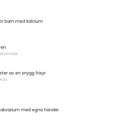
för barn med kalcium
ren
 RELATIONER
ter av en snygg frisyr
ÄLSA
tt akvarium med egna händer