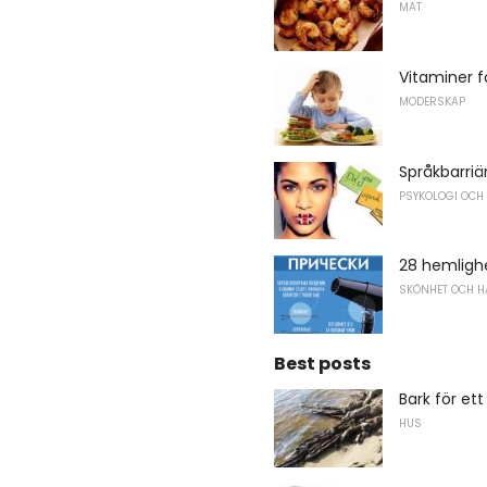
MAT
Vitaminer 
MODERSKAP
Språkbarriä
PSYKOLOGI OCH
28 hemlighe
SKÖNHET OCH H
Best posts
Bark för e
HUS