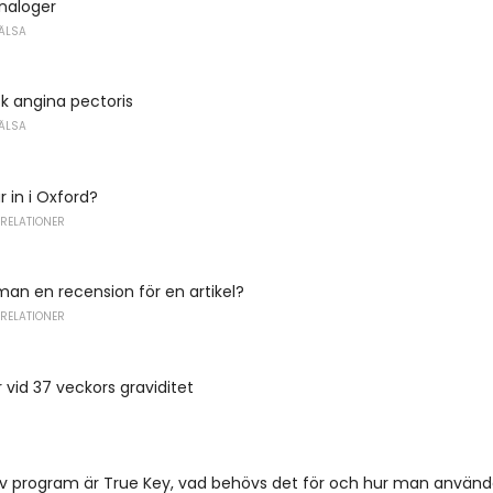
naloger
ÄLSA
k angina pectoris
ÄLSA
 in i Oxford?
 RELATIONER
 man en recension för en artikel?
 RELATIONER
r vid 37 veckors graviditet
av program är True Key, vad behövs det för och hur man använd