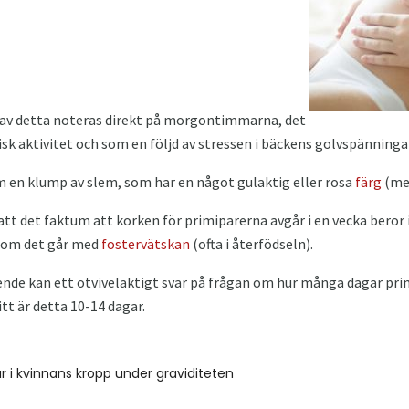
 av detta noteras direkt på morgontimmarna, det
isk aktivitet och som en följd av stressen i bäckens golvspänninga
som en klump av slem, som har en något gulaktig eller rosa
färg
(med
 att det faktum att korken för primiparerna avgår i en vecka beror
 som det går med
fostervätskan
(ofta i återfödseln).
ende kan ett otvivelaktigt svar på frågan om hur många dagar pri
tt är detta 10-14 dagar.
r i kvinnans kropp under graviditeten