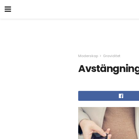
Moderskap
Graviditet
Avstängning