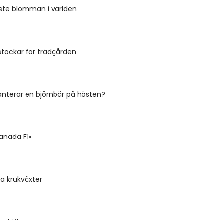
ste blomman i världen
stockar för trädgården
anterar en björnbär på hösten?
anada F1»
a krukväxter