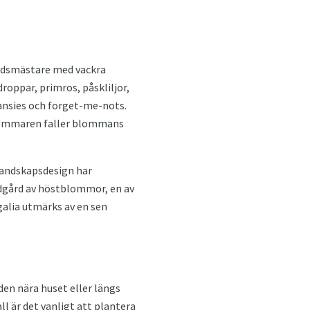
årdsmästare med vackra
roppar, primros, påskliljor,
pansies och forget-me-nots.
sommaren faller blommans
 landskapsdesign har
ädgård av höstblommor, en av
alia utmärks av en sen
en nära huset eller längs
ll är det vanligt att plantera