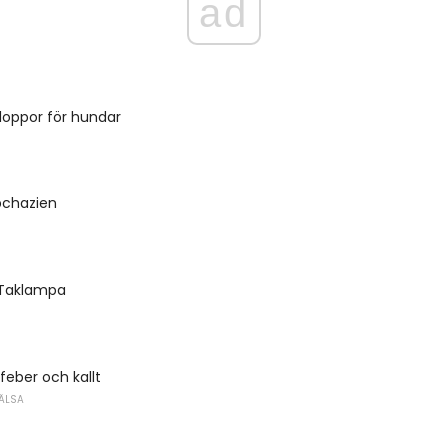
ad
 loppor för hundar
bchazien
 Taklampa
feber och kallt
ÄLSA