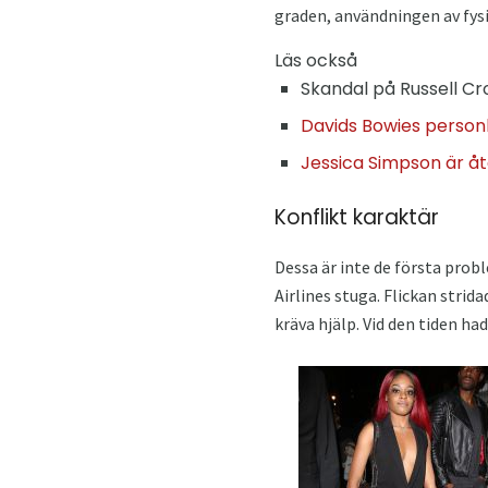
graden, användningen av fysisk
Läs också
Skandal på Russell Cro
Davids Bowies personli
Jessica Simpson är åt
Konflikt karaktär
Dessa är inte de första prob
Airlines stuga. Flickan stri
kräva hjälp. Vid den tiden h