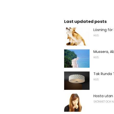
Last updated posts
Lösning för
HUS
Mussera, A
HUS
Tak Runda
HUS
Hosta utan 
SKÖNHET OCH H