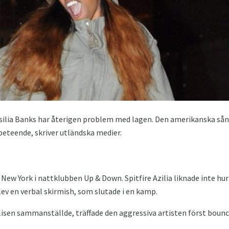
ilia Banks har återigen problem med lagen. Den amerikanska sån
eteende, skriver utländska medier.
i New York i nattklubben Up & Down. Spitfire Azilia liknade inte h
ev en verbal skirmish, som slutade i en kamp.
isen sammanställde, träffade den aggressiva artisten först bounce