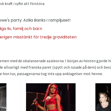
 kraft i syfte att förstöra.
we's party: Azilia Banks i rampljuset!
ga liv, familj och barn
erigen misstänkt för tredje graviditeten
lemen med de obalanserade azaleorna. I början av hösten gjorde h
dade allvarligt med franska paret (spytt och rusade på dem) och be
ade hon tur, passagerarna tog inte upp anklagelser mot henne.