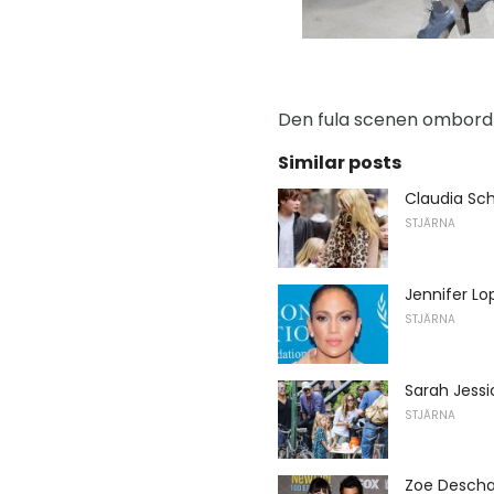
Den fula scenen ombord 
Similar posts
Claudia Sch
STJÄRNA
Jennifer Lo
STJÄRNA
Sarah Jessi
STJÄRNA
Zoe Descha