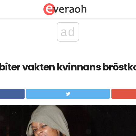
ad
 biter vakten kvinnans bröstk